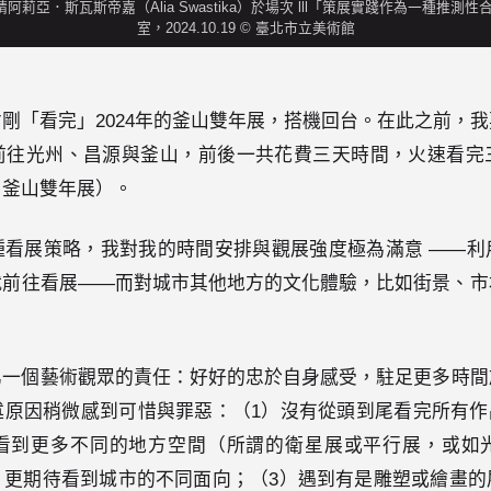
請阿莉亞．斯瓦斯帝嘉（Alia Swastika）於場次 lll「策展實踐作為一種推
室，2024.10.19 © 臺北市立美術館
剛「看完」2024年的釜山雙年展，搭機回台。在此之前，
前往光州、昌源與釜山，前後一共花費三天時間，火速看完
、釜山雙年展）。
種看展策略，我對我的時間安排與觀展強度極為滿意 ——利
就前往看展——而對城市其他地方的文化體驗，比如街景、市
。
爲一個藝術觀眾的責任：好好的忠於自身感受，駐足更多時間
原因稍微感到可惜與罪惡：（1）沒有從頭到尾看完所有作
看到更多不同的地方空間（所謂的衛星展或平行展，或如
，更期待看到城市的不同面向；（3）遇到有是雕塑或繪畫的