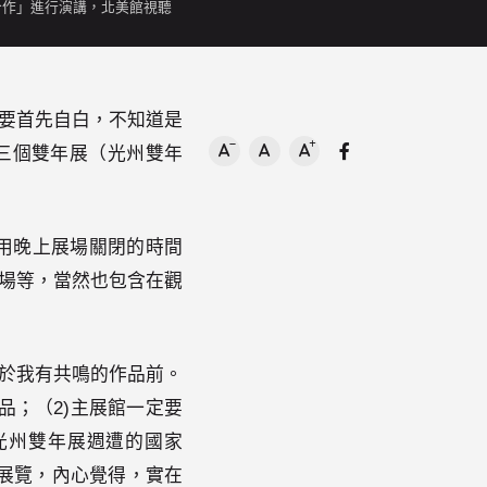
測性合作」進行演講，北美館視聽
我要首先自白，不知道是
三個雙年展（光州雙年
Facebook分享
文字尺寸縮小
文字尺寸正常
文字尺寸增加
用晚上展場關閉的時間
場等，當然也包含在觀
於我有共鳴的作品前。
品；（2)主展館一定要
光州雙年展週遭的國家
展覽，內心覺得，實在