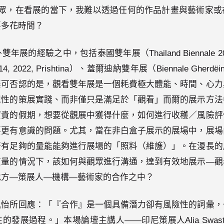
觀眾，在看展的當下，我難以透過任何的作品計畫與藝術家或
要多花時間？
的經驗之中，包括泰國雙年展（Thailand Biennale 2023,
14, 2022, Prishtina）、蓋爾迪納雙年展（Biennale Gh
無可否認的是，觀看雙年展是一個耗費極大體能、時間、心力
程性的策展實踐、而非僅只是滿足於「觀看」而爾的展示方法
寶貴的假期，想要從觀展中獲得什麼，如何進行收穫／風險評
要更有意識的問題。尤其，當在非白盒子展示的展場中，展場
否有足夠的量能能夠進行展場的「照料（維護）」。在漫長的
質量的情況下，該如何與觀眾進行溝通，達到有效地展示—觀
地方—策展人—機構—藝術家的合作之中？
佩怡所回應：「『合作』是一個具備潛力卻有風險性的詞彙，
發展過程。」本場論壇主講人——印尼策展人Alia Swast