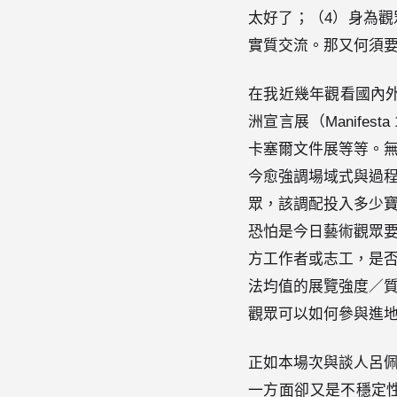
太好了；（4）身為
實質交流。那又何須
在我近幾年觀看國內外雙年展
洲宣言展（Manifesta 
卡塞爾文件展等等。
今愈強調場域式與過
眾，該調配投入多少
恐怕是今日藝術觀眾
方工作者或志工，是
法均值的展覽強度／
觀眾可以如何參與進
正如本場次與談人呂
一方面卻又是不穩定性的