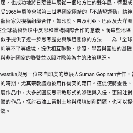
二屆，也成功地將日惹雙年展從一個地方性的雙年展，轉型成
受1965年萬隆會議第三世界國家團結的「不結盟運動」精
的藝術家與機構組織合作，如印度、奈及利亞、巴西及大洋洲
在全球藝術語境中反思和重構國際合作的意義。而這些地區
，似乎提供了近一步思考歷史與解殖關係的方法——為「全球
削等不平等處境，提供相互聯繫、參照、學習與團結的基礎，
遠與非洲國家的聯繫並以關注歐美為主的政治現況。
wastika與另一位來自印度的策展人Suman Gopinath
突的時期，尤其宗教議題被用作衝突的藉口。這促使將靈性、
參展作品中，大多試圖反思宗教形式的滲透與入侵，更關注對
團體的作品，探討石油工業對土地與環境剝削問題，也可以提
借鏡。