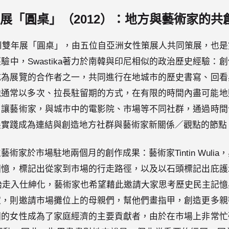
展「圓桌」（2012）：地方與藝術家的共
光州雙年展「圓桌」，由五位自亞洲女性策展人共同策展，也
驗中，Swastika著力於南韓與印尼相似的政治歷史經驗：
成為展覽的合作者之一，共同進行在地城市的歷史書寫、回看
a提及他通常以多次、拉長駐留期的方式，在有限的時間內盡可能
：讓藝術家，與城市中的電影院、市場等不同社群，通過時間
實踐成為連結與創造地方社群與藝術家新關係／觀點的節點（
術家於市場駐地兩個月的創作成果：藝術家Tintin Wuli
回憶，標記出從家到市場的行走路徑，以及以石頭標記出庇護
開始走入仕紳化，藝術家也希望藉此邀請大家思考歷史民主記
家，則邀請市場攤位上的母親們，幫他們畫指甲，創造更多親
國的女性成為了家庭經濟的主要貢獻者，由於在市場上非常忙