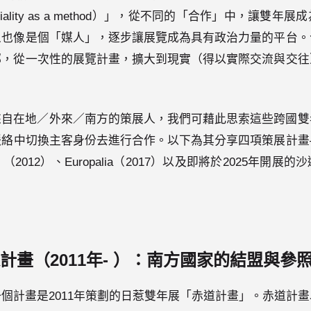
oniality as a method）」，從不同的「合作」中，讓雙
人也像是個「媒人」，逐步讓展覽成為具有政治力量的平台。
綁，從一次性的展覽計畫，擴大到現實（得以實際交流與交往
扮演著來自在地／外來／南方的策展人，我們可藉此思索這些跨國
脈絡中切換主客身份去進行合作。以下為其分享四項策展計畫
012）、Europalia（2017）以及即將於2025年開展
計畫（2011年- ）：南方國家的結盟與參
的第一個計畫是2011年策劃的日惹雙年展「赤道計畫」。赤道