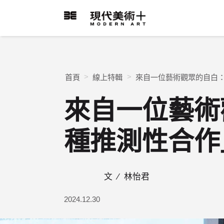
跳
到
現代美術+Logo
主
要
內
容
首頁
線上特輯
來自一位藝術觀眾的自白：
來自一位藝術
種推測性合作
文 ∕
林怡君
2024.12.30