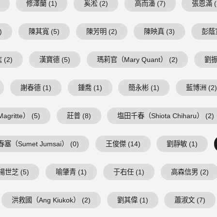
修澤蘭 (1)
奚淞 (2)
高而潘 (7)
張恩滿 (
)
陳其寬 (5)
陳芳明 (2)
陳映真 (3)
彭蔭宣
(2)
漢寶德 (5)
瑪莉官（Mary Quant） (2)
劉振
謝春德 (1)
鍾喬 (1)
簡永彬 (1)
藍博洲 (2
ritte） (5)
莊普 (8)
塩田千春（Shiota Chiharu） (2)
塞（Sumet Jumsai） (0)
王俊傑 (14)
劉靜敏 (1)
楊世芝 (5)
喻肇青 (1)
于右任 (1)
高森信男 (2)
洪救國（Ang Kiukok） (2)
劉其偉 (1)
蕭淑文 (7)