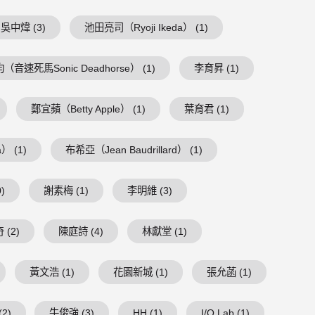
吳中煒 (3)
池田亮司（Ryoji Ikeda） (1)
（音速死馬Sonic Deadhorse） (1)
李育昇 (1)
鄭宜蘋（Betty Apple） (1)
葉育君 (1)
） (1)
布希亞（Jean Baudrillard） (1)
)
謝素梅 (1)
李明維 (3)
 (2)
陳庭詩 (4)
林獻堂 (1)
黃文浩 (1)
花園新城 (1)
張允菡 (1)
2)
牛俊強 (3)
HH (1)
I/O Lab (1)