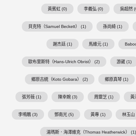
黃賓虹 (0)
李義弘 (0)
吳超然 (
貝克特（Samuel Beckett） (1)
孫尚綺 (1)
謝杰廷 (1)
馬維元 (1)
Baboo
歐布里斯特（Hans-Ulrich Obrist） (2)
游崴 (1)
鄉原古統（Koto Gobara） (2)
鄉原真琴 (1)
張芳薇 (1)
陳幸婉 (3)
周靈芝 (1)
黃海
李鳴鵰 (3)
鄧南光 (5)
黃專 (1)
林玉山 
湯瑪斯．海澤維克（Thomas Heatherwick） (1