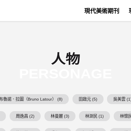
現代美術期刊
人物
PERSONAGE
布魯諾．拉圖（Bruno Latour） (8)
田啟元 (5)
吳美雲 (1
周逸昌 (2)
林曼麗 (3)
林澍民 (1)
林懷民 