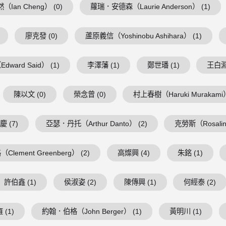
（Ian Cheng） (0)
蘿瑞．安德森（Laurie Anderson） (1)
廖克發 (0)
蘆原義信（Yoshinobu Ashihara） (1)
ward Said） (1)
李澤藩 (1)
鄭世璠 (1)
王白淵 
陳以文 (0)
榮念曾 (0)
村上春樹（Haruki Murakami）
 (7)
亞瑟．丹托（Arthur Danto） (2)
克勞斯（Rosalind
lement Greenberg） (2)
高燦興 (4)
朱銘 (1)
許伯鑫 (1)
侯淑姿 (2)
陳傳興 (1)
何經泰 (2)
 (1)
約翰．伯格（John Berger） (1)
黃明川 (1)