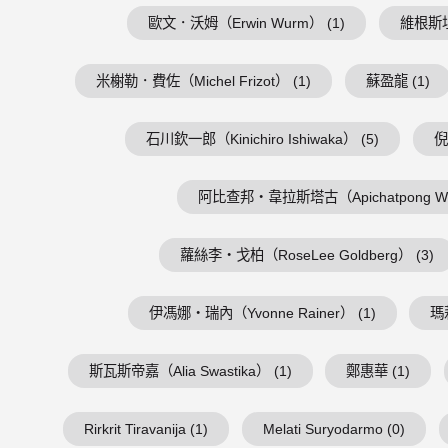
歐文．沃姆（Erwin Wurm） (1)
維根斯坦（
米榭勒．費佐（Michel Frizot） (1)
蘇盈龍 (1)
石川欽一郎（Kinichiro Ishiwaka） (5)
倪
阿比查邦・韋拉斯塔古（Apichatpong Weer
蘿絲李・戈柏（RoseLee Goldberg） (3)
伊馮娜・瑞內（Yvonne Rainer） (1)
瑪
斯瓦斯帝嘉（Alia Swastika） (1)
鄭惠華 (1)
Rirkrit Tiravanija (1)
Melati Suryodarmo (0)