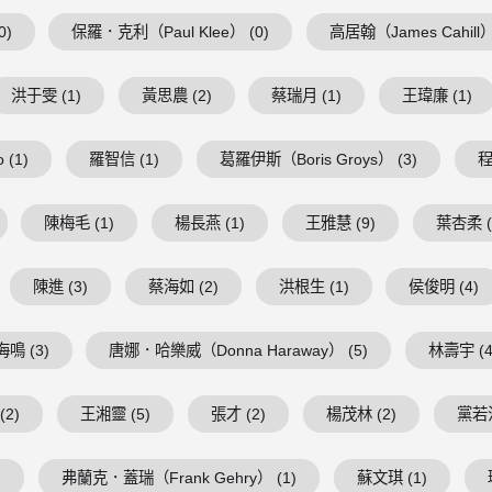
0)
保羅．克利（Paul Klee） (0)
高居翰（James Cahill）
洪于雯 (1)
黃思農 (2)
蔡瑞月 (1)
王瑋廉 (1)
 (1)
羅智信 (1)
葛羅伊斯（Boris Groys） (3)
程
陳梅毛 (1)
楊長燕 (1)
王雅慧 (9)
葉杏柔 (
陳進 (3)
蔡海如 (2)
洪根生 (1)
侯俊明 (4)
鳴 (3)
唐娜．哈樂威（Donna Haraway） (5)
林壽宇 (4
(2)
王湘靈 (5)
張才 (2)
楊茂林 (2)
黨若洪
)
弗蘭克．蓋瑞（Frank Gehry） (1)
蘇文琪 (1)