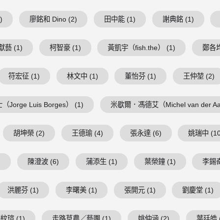
)
廖銘和 Dino (2)
田中能 (1)
謝典銘 (1)
藝 (1)
柯智豪 (1)
黃凱宇（fish.the） (1)
鄭各均
符宏征 (1)
林文中 (1)
董怡芬 (1)
王仲堃 (2)
Jorge Luis Borges） (1)
米歇爾．馮德艾（Michel van der Aa
胡坤榮 (2)
王德瑜 (4)
張永達 (6)
姚瑞中 (10
)
陳澄波 (6)
蒲添生 (1)
葉榮鐘 (1)
李錫奇
洪麗芬 (1)
李曙美 (1)
張開元 (1)
劉慶堂 (1)
紋瑄 (1)
走路草農／藝團 (1)
姚仲涵 (2)
葉廷皓 (