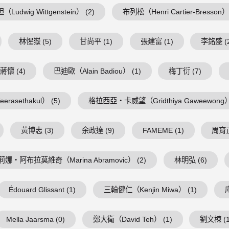
Ludwig Wittgenstein） (2)
布列松（Henri Cartier-Bresson） 
林惺嶽 (5)
甘尚平 (1)
張建富 (1)
李銘盛 (
蔣懷 (4)
巴迪歐（Alain Badiou） (1)
梅丁衍 (7)
asethakul） (5)
格拉西亞・卡威望（Gridthiya Gaweewong） 
黃博志 (3)
余政達 (9)
FAMEME (1)
周育正
莉娜・阿布拉莫維奇（Marina Abramovic） (2)
林明弘 (6)
Édouard Glissant (1)
三輪健仁（Kenjin Miwa） (1)
Mella Jaarsma (0)
鄭大衛（David Teh） (1)
劉文棟 (1