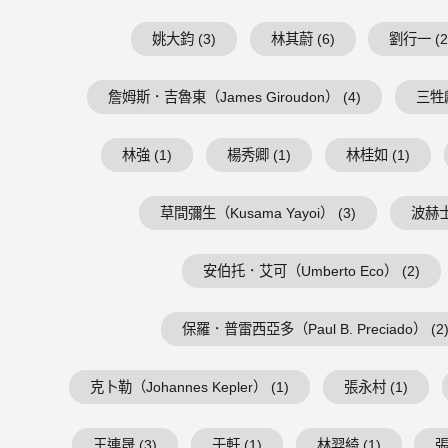
姚大鈞 (3)
林其蔚 (6)
劉行一 (2
詹姆斯．吉魯東（James Giroudon） (4)
三牲獻
林強 (1)
楊秀卿 (1)
林桂如 (1)
草間彌生（Kusama Yayoi） (3)
波赫士（
安伯托．艾可（Umberto Eco） (2)
保羅．普雷西亞多（Paul B. Preciado） (2
克卜勒（Johannes Kepler） (1)
張永村 (1)
王連晟 (3)
于軒 (1)
林羿綺 (1)
張