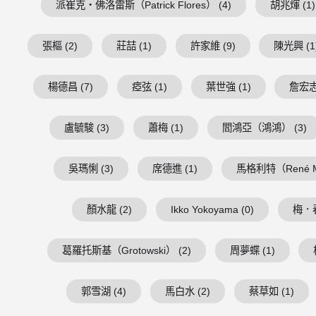
派崔克・佛洛雷斯（Patrick Flores） (4)
胡兆煇 (1)
張樞 (2)
莊喆 (1)
許家維 (9)
陳光興 (1
楊德昌 (7)
瘂弦 (1)
葉世強 (1)
詹宏志 
盧毓駿 (3)
蕭梅 (1)
閻鴻亞（鴻鴻） (3)
吳瑪悧 (3)
席德進 (1)
馬格利特（René Mag
顏水龍 (2)
Ikko Yokoyama (0)
梅．春
葛羅托斯基（Grotowski） (2)
周夢蝶 (1)
郭雪湖 (4)
馬白水 (2)
蔡草如 (1)