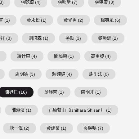
3)
張乾琦 (4)
張照堂 (7)
張肇康 (3)
 (1)
黃永松 (1)
黃光男 (2)
楊英風 (6)
祥 (3)
劉培森 (1)
蔣勳 (3)
黎煥雄 (2)
)
羅仕東 (4)
關曉榮 (1)
高重黎 (4)
盧明德 (3)
賴純純 (4)
謝里法 (0)
陳界仁 (16)
吳靜吉 (1)
陳明才 (1)
陳湘汶 (1)
石原紫山（Ishihara Shisan） (1)
耿一偉 (2)
黃建業 (1)
袁廣鳴 (7)