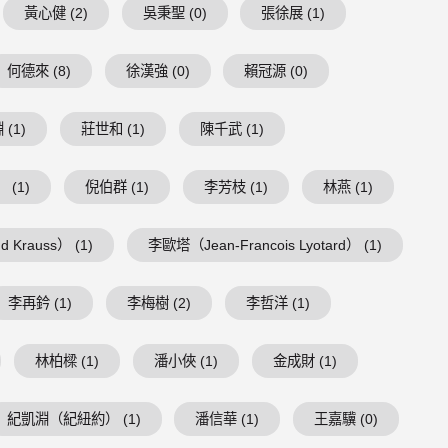
黃心健 (2)
吳秉聖 (0)
張徐展 (1)
何德來 (8)
徐漢強 (0)
賴冠源 (0)
(1)
莊世和 (1)
陳千武 (1)
 (1)
倪伯群 (1)
李芳枝 (1)
林燕 (1)
 Krauss） (1)
李歐塔（Jean-Francois Lyotard） (1)
李再鈐 (1)
李梅樹 (2)
李哲洋 (1)
林柏樑 (1)
潘小俠 (1)
金成財 (1)
紀凱淵（紀紐約） (1)
潘信華 (1)
王嘉驥 (0)