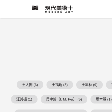
跳
到
現代美術+Logo
主
要
內
容
王大閎 (6)
王福瑞 (8)
王墨林 (9)
汪其楣 (1)
貝聿銘（I. M. Pei） (5)
周本驥 (1)