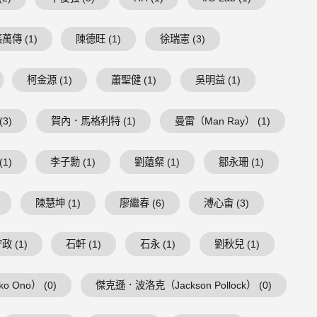
萬傳 (1)
陳德旺 (1)
徐瑞憲 (3)
柯金源 (1)
蕭聖健 (1)
吳明益 (1)
3)
賀內．馬格利特 (1)
曼雷（Man Ray） (1)
1)
李子勳 (1)
劉薳粲 (1)
鄒永珊 (1)
陳慧坤 (1)
廖繼春 (6)
溥心畬 (3)
政 (1)
石軒 (1)
石永 (1)
劉秋兒 (1)
 Ono） (0)
傑克遜．波洛克（Jackson Pollock） (0)