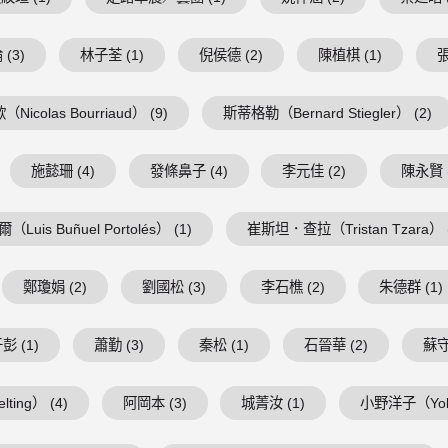
(3)
林子荃 (1)
倪侯德 (2)
陳植棋 (1)
張
Nicolas Bourriaud） (9)
斯蒂格勒（Bernard Stiegler） (2)
施懿珊 (4)
發條鼻子 (4)
李元佳 (2)
陳永賢 (
is Buñuel Portolés） (1)
崔斯坦．查拉（Tristan Tzara） (
鄭瓊娟 (2)
劉國松 (3)
李石樵 (2)
朱德群 (1)
彭 (1)
蕭勤 (3)
秦松 (1)
石晉華 (2)
蘇守
ing） (4)
阿岡本 (3)
城菁汝 (1)
小野洋子（Yoko