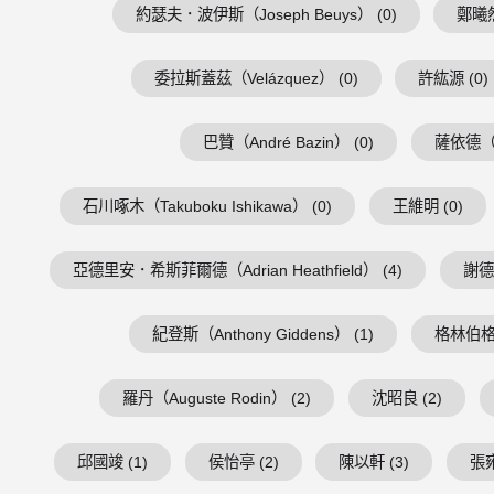
約瑟夫．波伊斯（Joseph Beuys） (0)
鄭曦然
委拉斯蓋茲（Velázquez） (0)
許紘源 (0)
巴贊（André Bazin） (0)
薩依德（Ed
石川啄木（Takuboku Ishikawa） (0)
王維明 (0)
亞德里安．希斯菲爾德（Adrian Heathfield） (4)
謝德慶
紀登斯（Anthony Giddens） (1)
格林伯格（C
羅丹（Auguste Rodin） (2)
沈昭良 (2)
邱國竣 (1)
侯怡亭 (2)
陳以軒 (3)
張雍