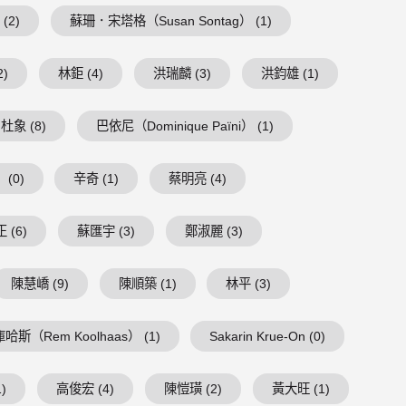
(2)
蘇珊．宋塔格（Susan Sontag） (1)
2)
林鉅 (4)
洪瑞麟 (3)
洪鈞雄 (1)
杜象 (8)
巴依尼（Dominique Païni） (1)
(0)
辛奇 (1)
蔡明亮 (4)
 (6)
蘇匯宇 (3)
鄭淑麗 (3)
陳慧嶠 (9)
陳順築 (1)
林平 (3)
庫哈斯（Rem Koolhaas） (1)
Sakarin Krue-On (0)
)
高俊宏 (4)
陳愷璜 (2)
黃大旺 (1)