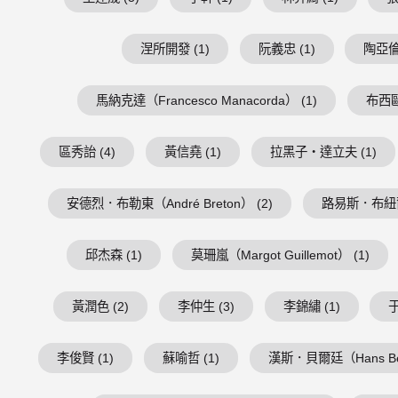
涅所開發 (1)
阮義忠 (1)
陶亞倫 
馬納克達（Francesco Manacorda） (1)
布西歐（
區秀詒 (4)
黃信堯 (1)
拉黑子・達立夫 (1)
安德烈．布勒東（André Breton） (2)
路易斯．布紐爾（Lu
邱杰森 (1)
莫珊嵐（Margot Guillemot） (1)
黃潤色 (2)
李仲生 (3)
李錦繡 (1)
于
李俊賢 (1)
蘇喻哲 (1)
漢斯．貝爾廷（Hans Belt