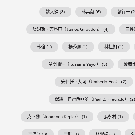
姚大鈞 (3)
林其蔚 (6)
劉行一 (2
詹姆斯．吉魯東（James Giroudon） (4)
三牲獻
林強 (1)
楊秀卿 (1)
林桂如 (1)
草間彌生（Kusama Yayoi） (3)
波赫士（
安伯托．艾可（Umberto Eco） (2)
保羅．普雷西亞多（Paul B. Preciado） (2
克卜勒（Johannes Kepler） (1)
張永村 (1)
王連晟 (3)
于軒 (1)
林羿綺 (1)
張