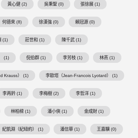
黃心健 (2)
吳秉聖 (0)
張徐展 (1)
何德來 (8)
徐漢強 (0)
賴冠源 (0)
(1)
莊世和 (1)
陳千武 (1)
 (1)
倪伯群 (1)
李芳枝 (1)
林燕 (1)
 Krauss） (1)
李歐塔（Jean-Francois Lyotard） (1)
李再鈐 (1)
李梅樹 (2)
李哲洋 (1)
林柏樑 (1)
潘小俠 (1)
金成財 (1)
紀凱淵（紀紐約） (1)
潘信華 (1)
王嘉驥 (0)