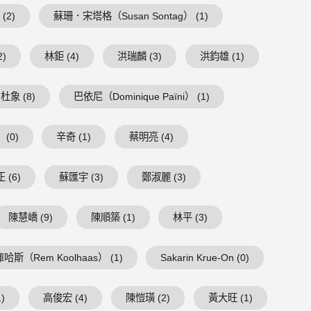
(2)
蘇珊．宋塔格（Susan Sontag） (1)
2)
林鉅 (4)
洪瑞麟 (3)
洪鈞雄 (1)
杜象 (8)
巴依尼（Dominique Païni） (1)
(0)
辛奇 (1)
蔡明亮 (4)
 (6)
蘇匯宇 (3)
鄭淑麗 (3)
陳慧嶠 (9)
陳順築 (1)
林平 (3)
庫哈斯（Rem Koolhaas） (1)
Sakarin Krue-On (0)
)
高俊宏 (4)
陳愷璜 (2)
黃大旺 (1)