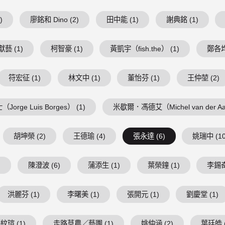
)
廖銘和 Dino (2)
田中能 (1)
謝典銘 (1)
藝 (1)
柯智豪 (1)
黃凱宇（fish.the） (1)
鄭各均
符宏征 (1)
林文中 (1)
董怡芬 (1)
王仲堃 (2)
Jorge Luis Borges） (1)
米歇爾．馮德艾（Michel van der Aa
胡坤榮 (2)
王德瑜 (4)
張永達 (6)
姚瑞中 (10
)
陳澄波 (6)
蒲添生 (1)
葉榮鐘 (1)
李錫奇
洪麗芬 (1)
李曙美 (1)
張開元 (1)
劉慶堂 (1)
紋瑄 (1)
走路草農／藝團 (1)
姚仲涵 (2)
葉廷皓 (