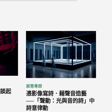
展覽專題
動談起
憑影像寫詩．藉聲音造藝
──「聲動：光與音的詩」中
詩意律動