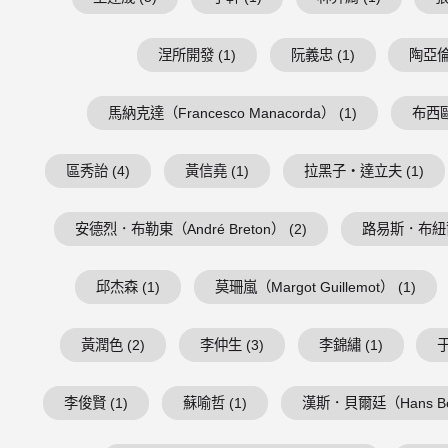
涅所開發 (1)
阮義忠 (1)
陶亞倫 
馬納克達（Francesco Manacorda） (1)
布西歐（
區秀詒 (4)
黃信堯 (1)
拉黑子・達立夫 (1)
安德烈．布勒東（André Breton） (2)
路易斯．布紐爾（Lu
邱杰森 (1)
莫珊嵐（Margot Guillemot） (1)
黃潤色 (2)
李仲生 (3)
李錦繡 (1)
于
李俊賢 (1)
蘇喻哲 (1)
漢斯．貝爾廷（Hans Belt