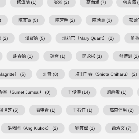
修澤蘭 (1)
奚淞 (2)
高而潘 (7)
張恩滿 (
)
陳其寬 (5)
陳芳明 (2)
陳映真 (3)
彭蔭宣
(2)
漢寶德 (5)
瑪莉官（Mary Quant） (2)
劉振
謝春德 (1)
鍾喬 (1)
簡永彬 (1)
藍博洲 (2
ritte） (5)
莊普 (8)
塩田千春（Shiota Chiharu） (2)
塞（Sumet Jumsai） (0)
王俊傑 (14)
劉靜敏 (1)
楊世芝 (5)
喻肇青 (1)
于右任 (1)
高森信男 (2)
洪救國（Ang Kiukok） (2)
劉其偉 (1)
蕭淑文 (7)