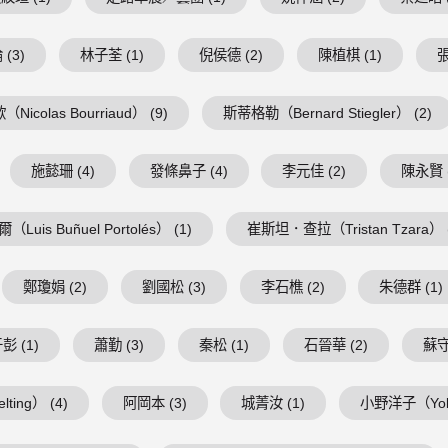
(3)
林子荃 (1)
倪侯德 (2)
陳植棋 (1)
張
Nicolas Bourriaud） (9)
斯蒂格勒（Bernard Stiegler） (2)
施懿珊 (4)
發條鼻子 (4)
李元佳 (2)
陳永賢 (
is Buñuel Portolés） (1)
崔斯坦．查拉（Tristan Tzara） (
鄭瓊娟 (2)
劉國松 (3)
李石樵 (2)
朱德群 (1)
彭 (1)
蕭勤 (3)
秦松 (1)
石晉華 (2)
蘇守
ing） (4)
阿岡本 (3)
城菁汝 (1)
小野洋子（Yoko