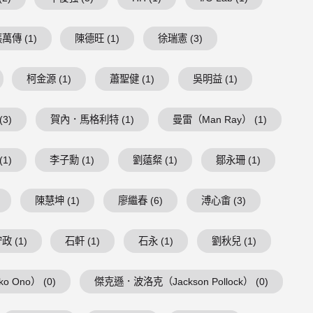
萬傳 (1)
陳德旺 (1)
徐瑞憲 (3)
柯金源 (1)
蕭聖健 (1)
吳明益 (1)
3)
賀內．馬格利特 (1)
曼雷（Man Ray） (1)
1)
李子勳 (1)
劉薳粲 (1)
鄒永珊 (1)
陳慧坤 (1)
廖繼春 (6)
溥心畬 (3)
政 (1)
石軒 (1)
石永 (1)
劉秋兒 (1)
 Ono） (0)
傑克遜．波洛克（Jackson Pollock） (0)