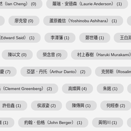
（Ian Cheng） (0)
蘿瑞．安德森（Laurie Anderson） (1)
廖克發 (0)
蘆原義信（Yoshinobu Ashihara） (1)
ward Said） (1)
李澤藩 (1)
鄭世璠 (1)
王白淵 
陳以文 (0)
榮念曾 (0)
村上春樹（Haruki Murakami）
 (7)
亞瑟．丹托（Arthur Danto） (2)
克勞斯（Rosalind
lement Greenberg） (2)
高燦興 (4)
朱銘 (1)
許伯鑫 (1)
侯淑姿 (2)
陳傳興 (1)
何經泰 (2)
 (1)
約翰．伯格（John Berger） (1)
黃明川 (1)