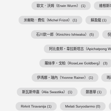
歐文．沃姆（Erwin Wurm） (1)
維根斯坦（
米榭勒．費佐（Michel Frizot） (1)
蘇盈龍 (1)
石川欽一郎（Kinichiro Ishiwaka） (5)
倪
阿比查邦・韋拉斯塔古（Apichatpong Weer
蘿絲李・戈柏（RoseLee Goldberg） (3)
伊馮娜・瑞內（Yvonne Rainer） (1)
瑪
斯瓦斯帝嘉（Alia Swastika） (1)
鄭惠華 (1)
Rirkrit Tiravanija (1)
Melati Suryodarmo (0)