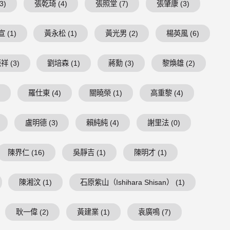
3)
張乾琦 (4)
張照堂 (7)
張肇康 (3)
 (1)
黃永松 (1)
黃光男 (2)
楊英風 (6)
祥 (3)
劉培森 (1)
蔣勳 (3)
黎煥雄 (2)
)
羅仕東 (4)
關曉榮 (1)
高重黎 (4)
盧明德 (3)
賴純純 (4)
謝里法 (0)
陳界仁 (16)
吳靜吉 (1)
陳明才 (1)
陳湘汶 (1)
石原紫山（Ishihara Shisan） (1)
耿一偉 (2)
黃建業 (1)
袁廣鳴 (7)