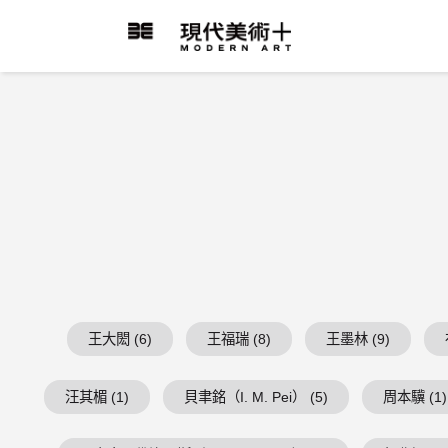
跳
到
現代美術+Logo
主
要
內
容
王大閎 (6)
王福瑞 (8)
王墨林 (9)
汪其楣 (1)
貝聿銘（I. M. Pei） (5)
周本驥 (1)