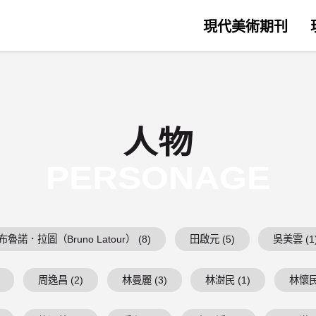
現代美術期刊
人物
PERSONAGE
布魯諾．拉圖（Bruno Latour） (8)
田啟元 (5)
吳美雲 (1
周逸昌 (2)
林曼麗 (3)
林澍民 (1)
林懷民 