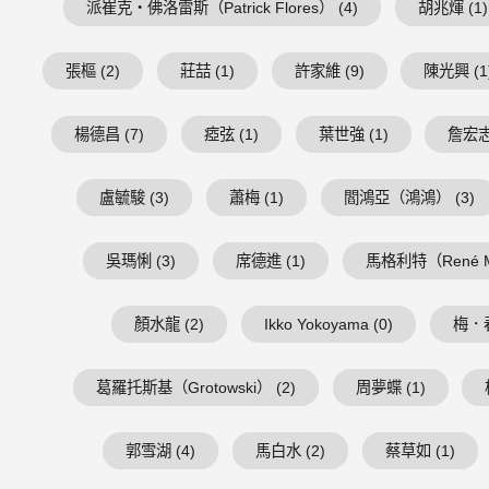
派崔克・佛洛雷斯（Patrick Flores） (4)
胡兆煇 (1)
張樞 (2)
莊喆 (1)
許家維 (9)
陳光興 (1
楊德昌 (7)
瘂弦 (1)
葉世強 (1)
詹宏志 
盧毓駿 (3)
蕭梅 (1)
閻鴻亞（鴻鴻） (3)
吳瑪悧 (3)
席德進 (1)
馬格利特（René Mag
顏水龍 (2)
Ikko Yokoyama (0)
梅．春
葛羅托斯基（Grotowski） (2)
周夢蝶 (1)
郭雪湖 (4)
馬白水 (2)
蔡草如 (1)