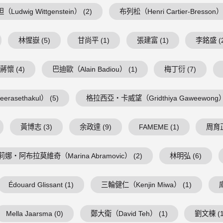
Ludwig Wittgenstein） (2)
布列松（Henri Cartier-Bresson） 
林惺嶽 (5)
甘尚平 (1)
張建富 (1)
李銘盛 (
蔣懷 (4)
巴迪歐（Alain Badiou） (1)
梅丁衍 (7)
asethakul） (5)
格拉西亞・卡威望（Gridthiya Gaweewong） 
黃博志 (3)
余政達 (9)
FAMEME (1)
周育正
莉娜・阿布拉莫維奇（Marina Abramovic） (2)
林明弘 (6)
Édouard Glissant (1)
三輪健仁（Kenjin Miwa） (1)
Mella Jaarsma (0)
鄭大衛（David Teh） (1)
劉文棟 (1