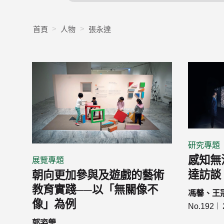
首頁
人物
張永達
研究專題
感知無
展覽專題
達訪談
朝向更加參與及遊戲的藝術
教育實踐──以「無關像不
馮馨、王
像」為例
No.192
郭姿瑩