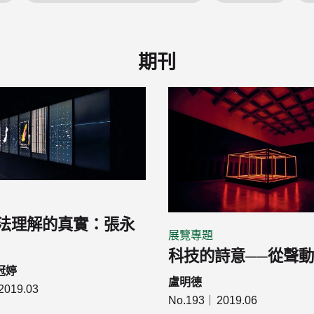
期刊
法理解的真實：張永
展覽專題
科技的詩意──從聲
冠婷
盧明德
2019.03
No.193
2019.06