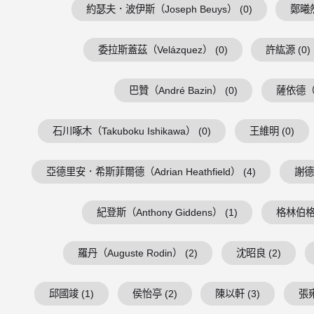
約瑟夫．波伊斯（Joseph Beuys） (0)
鄭曦然
委拉斯蓋茲（Velázquez） (0)
許紘源 (0)
巴贊（André Bazin） (0)
薩依德（Ed
石川啄木（Takuboku Ishikawa） (0)
王維明 (0)
亞德里安．希斯菲爾德（Adrian Heathfield） (4)
謝德慶
紀登斯（Anthony Giddens） (1)
格林伯格（C
羅丹（Auguste Rodin） (2)
沈昭良 (2)
邱國竣 (1)
侯怡亭 (2)
陳以軒 (3)
張雍