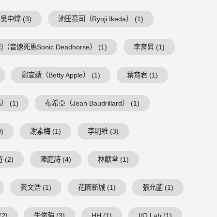
吳中煒 (3)
池田亮司（Ryoji Ikeda） (1)
（音速死馬Sonic Deadhorse） (1)
李育昇 (1)
鄭宜蘋（Betty Apple） (1)
葉育君 (1)
） (1)
布希亞（Jean Baudrillard） (1)
)
謝素梅 (1)
李明維 (3)
 (2)
陳庭詩 (4)
林獻堂 (1)
黃文浩 (1)
花園新城 (1)
張允菡 (1)
2)
牛俊強 (3)
HH (1)
I/O Lab (1)