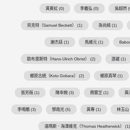
黃賓虹 (0)
李義弘 (0)
吳超然 (
貝克特（Samuel Beckett） (1)
孫尚綺 (1)
謝杰廷 (1)
馬維元 (1)
Baboo
歐布里斯特（Hans-Ulrich Obrist） (2)
游崴 (1)
鄉原古統（Koto Gobara） (2)
鄉原真琴 (1)
張芳薇 (1)
陳幸婉 (3)
周靈芝 (1)
黃海
李鳴鵰 (3)
鄧南光 (5)
黃專 (1)
林玉山 
湯瑪斯．海澤維克（Thomas Heatherwick） (1