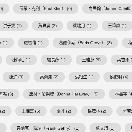
0)
保羅．克利（Paul Klee） (0)
高居翰（James Cahill）
洪于雯 (1)
黃思農 (2)
蔡瑞月 (1)
王瑋廉 (1)
 (1)
羅智信 (1)
葛羅伊斯（Boris Groys） (3)
程
陳梅毛 (1)
楊長燕 (1)
王雅慧 (9)
葉杏柔 (
陳進 (3)
蔡海如 (2)
洪根生 (1)
侯俊明 (4)
鳴 (3)
唐娜．哈樂威（Donna Haraway） (5)
林壽宇 (4
(2)
王湘靈 (5)
張才 (2)
楊茂林 (2)
黨若洪
)
弗蘭克．蓋瑞（Frank Gehry） (1)
蘇文琪 (1)