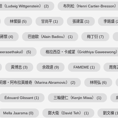
Ludwig Wittgenstein） (2)
布列松（Henri Cartier-Bresson） 
林惺嶽 (5)
甘尚平 (1)
張建富 (1)
李銘盛 (
蔣懷 (4)
巴迪歐（Alain Badiou） (1)
梅丁衍 (7)
asethakul） (5)
格拉西亞・卡威望（Gridthiya Gaweewong） 
黃博志 (3)
余政達 (9)
FAMEME (1)
周育正
莉娜・阿布拉莫維奇（Marina Abramovic） (2)
林明弘 (6)
Édouard Glissant (1)
三輪健仁（Kenjin Miwa） (1)
Mella Jaarsma (0)
鄭大衛（David Teh） (1)
劉文棟 (1