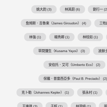
姚大鈞 (3)
林其蔚 (6)
劉行一 (2
詹姆斯．吉魯東（James Giroudon） (4)
三牲獻
林強 (1)
楊秀卿 (1)
林桂如 (1)
草間彌生（Kusama Yayoi） (3)
波赫士（
安伯托．艾可（Umberto Eco） (2)
保羅．普雷西亞多（Paul B. Preciado） (2
克卜勒（Johannes Kepler） (1)
張永村 (1)
王連晟 (3)
于軒 (1)
林羿綺 (1)
張