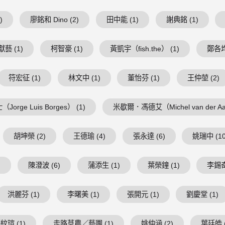
)
廖銘和 Dino (2)
田中能 (1)
謝典銘 (1)
藝 (1)
柯智豪 (1)
黃凱宇（fish.the） (1)
鄭各均
符宏征 (1)
林文中 (1)
董怡芬 (1)
王仲堃 (2)
Jorge Luis Borges） (1)
米歇爾．馮德艾（Michel van der Aa
胡坤榮 (2)
王德瑜 (4)
張永達 (6)
姚瑞中 (10
)
陳澄波 (6)
蒲添生 (1)
葉榮鐘 (1)
李錫奇
洪麗芬 (1)
李曙美 (1)
張開元 (1)
劉慶堂 (1)
紋瑄 (1)
走路草農／藝團 (1)
姚仲涵 (2)
葉廷皓 (