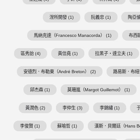
涅所開發 (1)
阮義忠 (1)
陶亞倫 
馬納克達（Francesco Manacorda） (1)
布西歐（
區秀詒 (4)
黃信堯 (1)
拉黑子・達立夫 (1)
安德烈．布勒東（André Breton） (2)
路易斯．布紐爾（Lu
邱杰森 (1)
莫珊嵐（Margot Guillemot） (1)
黃潤色 (2)
李仲生 (3)
李錦繡 (1)
于
李俊賢 (1)
蘇喻哲 (1)
漢斯．貝爾廷（Hans Belt