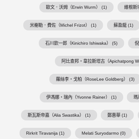
歐文．沃姆（Erwin Wurm） (1)
維根斯坦（
米榭勒．費佐（Michel Frizot） (1)
蘇盈龍 (1)
石川欽一郎（Kinichiro Ishiwaka） (5)
倪
阿比查邦・韋拉斯塔古（Apichatpong Weer
蘿絲李・戈柏（RoseLee Goldberg） (3)
伊馮娜・瑞內（Yvonne Rainer） (1)
瑪
斯瓦斯帝嘉（Alia Swastika） (1)
鄭惠華 (1)
Rirkrit Tiravanija (1)
Melati Suryodarmo (0)