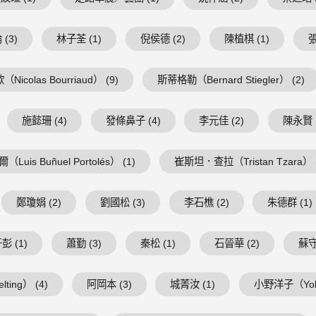
(3)
林子荃 (1)
倪侯德 (2)
陳植棋 (1)
張
Nicolas Bourriaud） (9)
斯蒂格勒（Bernard Stiegler） (2)
施懿珊 (4)
發條鼻子 (4)
李元佳 (2)
陳永賢 (
is Buñuel Portolés） (1)
崔斯坦．查拉（Tristan Tzara） (
鄭瓊娟 (2)
劉國松 (3)
李石樵 (2)
朱德群 (1)
彭 (1)
蕭勤 (3)
秦松 (1)
石晉華 (2)
蘇守
ing） (4)
阿岡本 (3)
城菁汝 (1)
小野洋子（Yoko