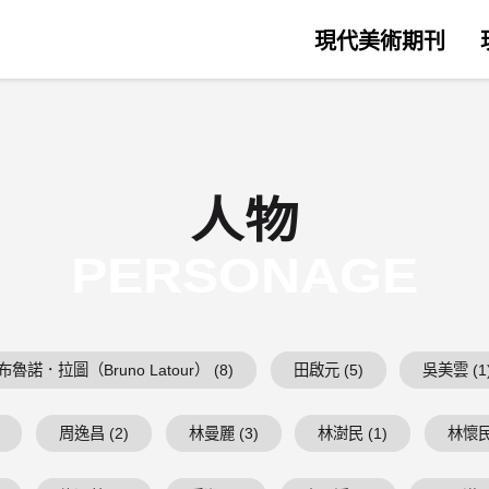
現代美術期刊
人物
PERSONAGE
布魯諾．拉圖（Bruno Latour） (8)
田啟元 (5)
吳美雲 (1
周逸昌 (2)
林曼麗 (3)
林澍民 (1)
林懷民 