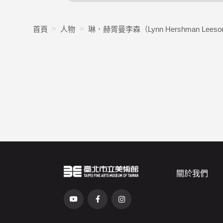
首頁
人物
琳．赫胥曼李森（Lynn Hershman Leeso
關於我們
臺北市立美術館Logo
（另開新視窗）
前往Youtube頻道(另開新視窗)
前往Facebook粉絲團(另開新視窗)
前往Instagram粉絲團(另開新視窗)