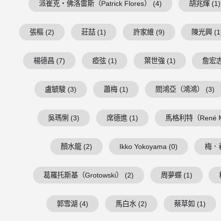
派崔克・佛洛雷斯（Patrick Flores） (4)
胡兆煇 (1)
張樞 (2)
莊喆 (1)
許家維 (9)
陳光興 (1
楊德昌 (7)
瘂弦 (1)
葉世強 (1)
詹宏志 
盧毓駿 (3)
蕭梅 (1)
閻鴻亞（鴻鴻） (3)
吳瑪悧 (3)
席德進 (1)
馬格利特（René Mag
顏水龍 (2)
Ikko Yokoyama (0)
梅．春
葛羅托斯基（Grotowski） (2)
周夢蝶 (1)
郭雪湖 (4)
馬白水 (2)
蔡草如 (1)