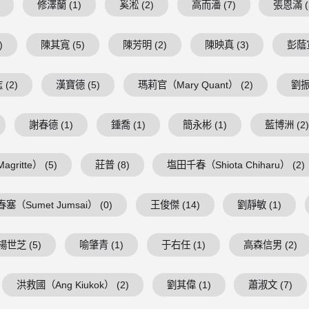
修澤蘭 (1)
奚淞 (2)
高而潘 (7)
張恩滿 (
)
陳其寬 (5)
陳芳明 (2)
陳映真 (3)
彭蔭宣
(2)
漢寶德 (5)
瑪莉官（Mary Quant） (2)
劉振
謝春德 (1)
鍾喬 (1)
簡永彬 (1)
藍博洲 (2
ritte） (5)
莊普 (8)
塩田千春（Shiota Chiharu） (2)
塞（Sumet Jumsai） (0)
王俊傑 (14)
劉靜敏 (1)
楊世芝 (5)
喻肇青 (1)
于右任 (1)
高森信男 (2)
洪救國（Ang Kiukok） (2)
劉其偉 (1)
蕭淑文 (7)