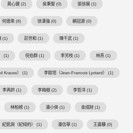
黃心健 (2)
吳秉聖 (0)
張徐展 (1)
何德來 (8)
徐漢強 (0)
賴冠源 (0)
(1)
莊世和 (1)
陳千武 (1)
 (1)
倪伯群 (1)
李芳枝 (1)
林燕 (1)
 Krauss） (1)
李歐塔（Jean-Francois Lyotard） (1)
李再鈐 (1)
李梅樹 (2)
李哲洋 (1)
林柏樑 (1)
潘小俠 (1)
金成財 (1)
紀凱淵（紀紐約） (1)
潘信華 (1)
王嘉驥 (0)