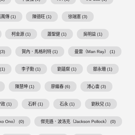
萬傳 (1)
陳德旺 (1)
徐瑞憲 (3)
柯金源 (1)
蕭聖健 (1)
吳明益 (1)
3)
賀內．馬格利特 (1)
曼雷（Man Ray） (1)
1)
李子勳 (1)
劉薳粲 (1)
鄒永珊 (1)
陳慧坤 (1)
廖繼春 (6)
溥心畬 (3)
政 (1)
石軒 (1)
石永 (1)
劉秋兒 (1)
 Ono） (0)
傑克遜．波洛克（Jackson Pollock） (0)