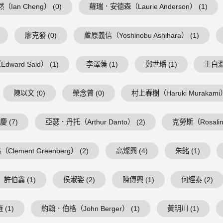
（Ian Cheng） (0)
蘿瑞．安德森（Laurie Anderson） (1)
廖克發 (0)
蘆原義信（Yoshinobu Ashihara） (1)
ward Said） (1)
李澤藩 (1)
鄭世璠 (1)
王白淵 
陳以文 (0)
榮念曾 (0)
村上春樹（Haruki Murakami）
 (7)
亞瑟．丹托（Arthur Danto） (2)
克勞斯（Rosalind
lement Greenberg） (2)
高燦興 (4)
朱銘 (1)
許伯鑫 (1)
侯淑姿 (2)
陳傳興 (1)
何經泰 (2)
 (1)
約翰．伯格（John Berger） (1)
黃明川 (1)