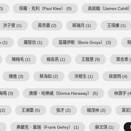
0)
保羅．克利（Paul Klee） (0)
高居翰（James Cahill）
洪于雯 (1)
黃思農 (2)
蔡瑞月 (1)
王瑋廉 (1)
 (1)
羅智信 (1)
葛羅伊斯（Boris Groys） (3)
程
陳梅毛 (1)
楊長燕 (1)
王雅慧 (9)
葉杏柔 (
陳進 (3)
蔡海如 (2)
洪根生 (1)
侯俊明 (4)
鳴 (3)
唐娜．哈樂威（Donna Haraway） (5)
林壽宇 (4
(2)
王湘靈 (5)
張才 (2)
楊茂林 (2)
黨若洪
)
弗蘭克．蓋瑞（Frank Gehry） (1)
蘇文琪 (1)