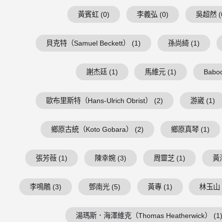
黃賓虹 (0)
李義弘 (0)
吳超然 (
貝克特（Samuel Beckett） (1)
孫尚綺 (1)
謝杰廷 (1)
馬維元 (1)
Baboo
歐布里斯特（Hans-Ulrich Obrist） (2)
游崴 (1)
鄉原古統（Koto Gobara） (2)
鄉原真琴 (1)
張芳薇 (1)
陳幸婉 (3)
周靈芝 (1)
黃海
李鳴鵰 (3)
鄧南光 (5)
黃專 (1)
林玉山 
湯瑪斯．海澤維克（Thomas Heatherwick） (1