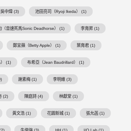
吳中煒 (3)
池田亮司（Ryoji Ikeda） (1)
（音速死馬Sonic Deadhorse） (1)
李育昇 (1)
鄭宜蘋（Betty Apple） (1)
葉育君 (1)
） (1)
布希亞（Jean Baudrillard） (1)
)
謝素梅 (1)
李明維 (3)
 (2)
陳庭詩 (4)
林獻堂 (1)
黃文浩 (1)
花園新城 (1)
張允菡 (1)
2)
牛俊強 (3)
HH (1)
I/O Lab (1)