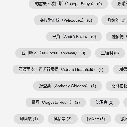
約瑟夫．波伊斯（Joseph Beuys） (0)
鄭曦然
委拉斯蓋茲（Velázquez） (0)
許紘源 (0)
巴贊（André Bazin） (0)
薩依德（Ed
石川啄木（Takuboku Ishikawa） (0)
王維明 (0)
亞德里安．希斯菲爾德（Adrian Heathfield） (4)
謝德慶
紀登斯（Anthony Giddens） (1)
格林伯格（C
羅丹（Auguste Rodin） (2)
沈昭良 (2)
邱國竣 (1)
侯怡亭 (2)
陳以軒 (3)
張雍