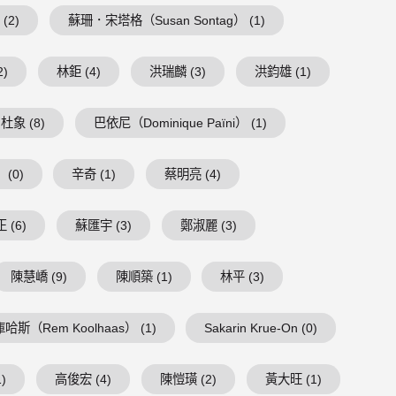
(2)
蘇珊．宋塔格（Susan Sontag） (1)
2)
林鉅 (4)
洪瑞麟 (3)
洪鈞雄 (1)
杜象 (8)
巴依尼（Dominique Païni） (1)
(0)
辛奇 (1)
蔡明亮 (4)
 (6)
蘇匯宇 (3)
鄭淑麗 (3)
陳慧嶠 (9)
陳順築 (1)
林平 (3)
庫哈斯（Rem Koolhaas） (1)
Sakarin Krue-On (0)
)
高俊宏 (4)
陳愷璜 (2)
黃大旺 (1)