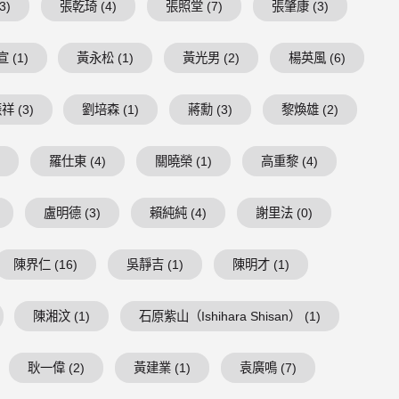
3)
張乾琦 (4)
張照堂 (7)
張肇康 (3)
 (1)
黃永松 (1)
黃光男 (2)
楊英風 (6)
祥 (3)
劉培森 (1)
蔣勳 (3)
黎煥雄 (2)
)
羅仕東 (4)
關曉榮 (1)
高重黎 (4)
盧明德 (3)
賴純純 (4)
謝里法 (0)
陳界仁 (16)
吳靜吉 (1)
陳明才 (1)
陳湘汶 (1)
石原紫山（Ishihara Shisan） (1)
耿一偉 (2)
黃建業 (1)
袁廣鳴 (7)