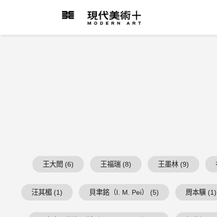
跳
到
現代美術+Logo
主
要
內
容
王大閎 (6)
王福瑞 (8)
王墨林 (9)
汪其楣 (1)
貝聿銘（I. M. Pei） (5)
周本驥 (1)