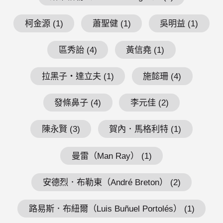
柯金源 (1)
蕭聖健 (1)
吳明益 (1)
區秀詒 (4)
黃信堯 (1)
拉黑子・達立夫 (1)
施懿珊 (4)
發條鼻子 (4)
李元佳 (2)
陳永賢 (3)
賀內．馬格利特 (1)
曼雷（Man Ray） (1)
安德烈．布勒東（André Breton） (2)
路易斯．布紐爾（Luis Buñuel Portolés） (1)