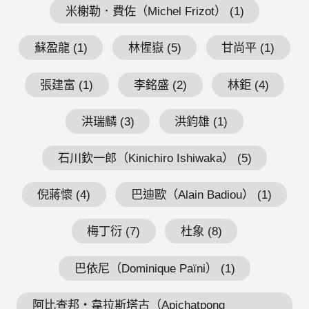
米榭勒．費佐（Michel Frizot） (1)
蘇盈龍 (1)
林惺嶽 (5)
甘尚平 (1)
張建富 (1)
李銘盛 (2)
林鉅 (4)
洪瑞麟 (3)
洪鈞雄 (1)
石川欽一郎（Kinichiro Ishiwaka） (5)
倪蔣懷 (4)
巴迪歐（Alain Badiou） (1)
梅丁衍 (7)
杜象 (8)
巴依尼（Dominique Païni） (1)
阿比查邦・韋拉斯塔古（Apichatpong