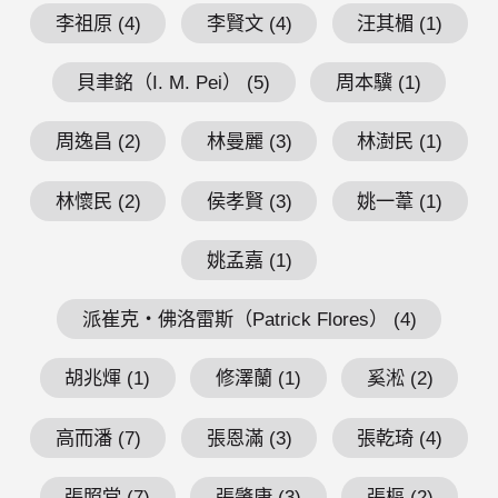
李祖原 (4)
李賢文 (4)
汪其楣 (1)
貝聿銘（I. M. Pei） (5)
周本驥 (1)
周逸昌 (2)
林曼麗 (3)
林澍民 (1)
林懷民 (2)
侯孝賢 (3)
姚一葦 (1)
姚孟嘉 (1)
派崔克・佛洛雷斯（Patrick Flores） (4)
胡兆煇 (1)
修澤蘭 (1)
奚淞 (2)
高而潘 (7)
張恩滿 (3)
張乾琦 (4)
張照堂 (7)
張肇康 (3)
張樞 (2)