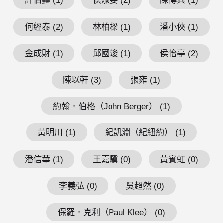
許伯鑫 (1)
侯淑姿 (2)
陳傳興 (1)
何經泰 (2)
林柏樑 (1)
潘小俠 (1)
金成財 (1)
邱國竣 (1)
侯怡亭 (2)
陳以軒 (3)
張雍 (1)
約翰．伯格（John Berger） (1)
黃明川 (1)
紀凱淵（紀紐約） (1)
潘信華 (1)
王嘉驥 (0)
黃賓虹 (0)
李義弘 (0)
吳超然 (0)
保羅．克利（Paul Klee） (0)