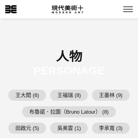
跳
現代美術+Logo
到
Menu
主
要
內
容
人物
PERSONAGE
王大閎 (6)
王福瑞 (8)
王墨林 (9)
布魯諾．拉圖（Bruno Latour） (8)
田啟元 (5)
吳美雲 (1)
李承寬 (3)