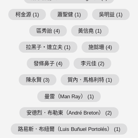
柯金源 (1)
蕭聖健 (1)
吳明益 (1)
區秀詒 (4)
黃信堯 (1)
拉黑子・達立夫 (1)
施懿珊 (4)
發條鼻子 (4)
李元佳 (2)
陳永賢 (3)
賀內．馬格利特 (1)
曼雷（Man Ray） (1)
安德烈．布勒東（André Breton） (2)
路易斯．布紐爾（Luis Buñuel Portolés） (1)