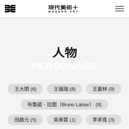
跳
現代美術+Logo
到
Menu
主
要
內
容
人物
PERSONAGE
王大閎 (6)
王福瑞 (8)
王墨林 (9)
布魯諾．拉圖（Bruno Latour） (8)
田啟元 (5)
吳美雲 (1)
李承寬 (3)