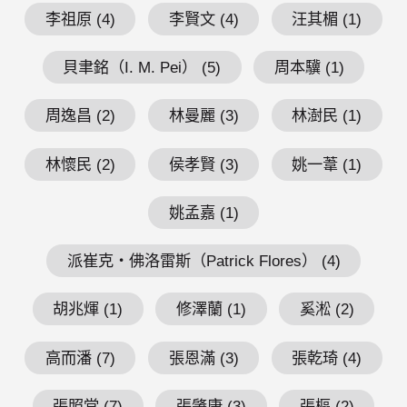
李祖原 (4)
李賢文 (4)
汪其楣 (1)
貝聿銘（I. M. Pei） (5)
周本驥 (1)
周逸昌 (2)
林曼麗 (3)
林澍民 (1)
林懷民 (2)
侯孝賢 (3)
姚一葦 (1)
姚孟嘉 (1)
派崔克・佛洛雷斯（Patrick Flores） (4)
胡兆煇 (1)
修澤蘭 (1)
奚淞 (2)
高而潘 (7)
張恩滿 (3)
張乾琦 (4)
張照堂 (7)
張肇康 (3)
張樞 (2)