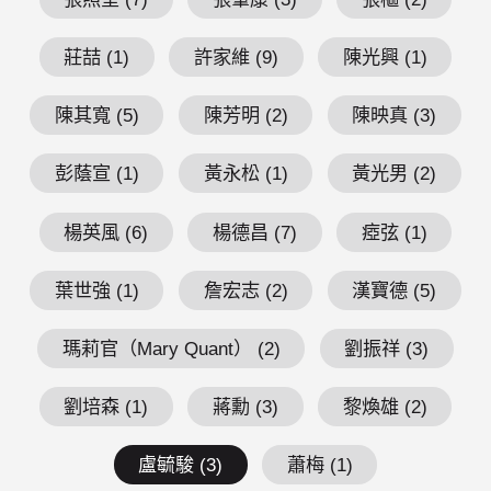
莊喆 (1)
許家維 (9)
陳光興 (1)
陳其寬 (5)
陳芳明 (2)
陳映真 (3)
彭蔭宣 (1)
黃永松 (1)
黃光男 (2)
楊英風 (6)
楊德昌 (7)
瘂弦 (1)
葉世強 (1)
詹宏志 (2)
漢寶德 (5)
瑪莉官（Mary Quant） (2)
劉振祥 (3)
劉培森 (1)
蔣勳 (3)
黎煥雄 (2)
盧毓駿 (3)
蕭梅 (1)