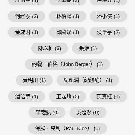
許伯鑫 (1)
侯淑姿 (2)
陳傳興 (1)
何經泰 (2)
林柏樑 (1)
潘小俠 (1)
金成財 (1)
邱國竣 (1)
侯怡亭 (2)
陳以軒 (3)
張雍 (1)
約翰．伯格（John Berger） (1)
黃明川 (1)
紀凱淵（紀紐約） (1)
潘信華 (1)
王嘉驥 (0)
黃賓虹 (0)
李義弘 (0)
吳超然 (0)
保羅．克利（Paul Klee） (0)