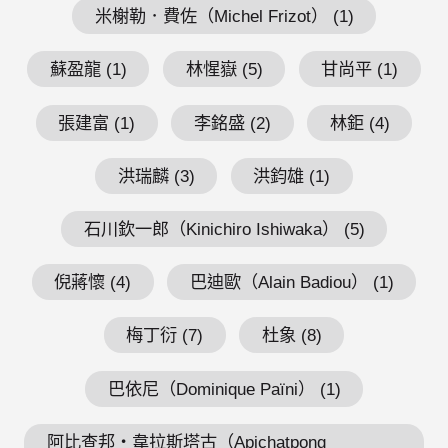
米榭勒．費佐（Michel Frizot） (1)
蘇盈龍 (1)
林惺嶽 (5)
甘尚平 (1)
張建富 (1)
李銘盛 (2)
林鉅 (4)
洪瑞麟 (3)
洪鈞雄 (1)
石川欽一郎（Kinichiro Ishiwaka） (5)
倪蔣懷 (4)
巴迪歐（Alain Badiou） (1)
梅丁衍 (7)
杜象 (8)
巴依尼（Dominique Païni） (1)
阿比查邦・韋拉斯塔古（Apichatpong