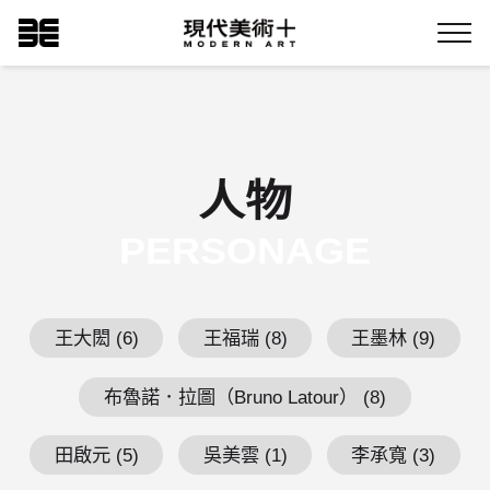
跳
現代美術+Logo
到
Menu
主
要
內
容
人物
PERSONAGE
王大閎 (6)
王福瑞 (8)
王墨林 (9)
布魯諾．拉圖（Bruno Latour） (8)
田啟元 (5)
吳美雲 (1)
李承寬 (3)