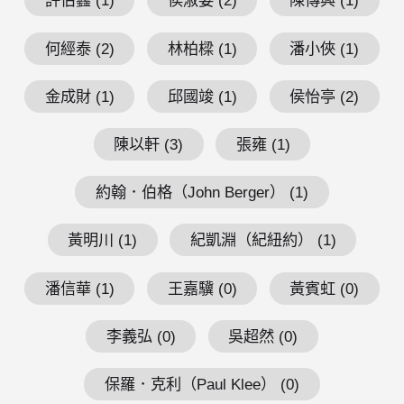
許伯鑫 (1)
侯淑姿 (2)
陳傳興 (1)
何經泰 (2)
林柏樑 (1)
潘小俠 (1)
金成財 (1)
邱國竣 (1)
侯怡亭 (2)
陳以軒 (3)
張雍 (1)
約翰．伯格（John Berger） (1)
黃明川 (1)
紀凱淵（紀紐約） (1)
潘信華 (1)
王嘉驥 (0)
黃賓虹 (0)
李義弘 (0)
吳超然 (0)
保羅．克利（Paul Klee） (0)