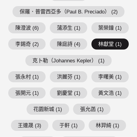
保羅．普雷西亞多（Paul B. Preciado） (2)
陳澄波 (6)
蒲添生 (1)
葉榮鐘 (1)
李錫奇 (2)
陳庭詩 (4)
林獻堂 (1)
克卜勒（Johannes Kepler） (1)
張永村 (1)
洪麗芬 (1)
李曙美 (1)
張開元 (1)
劉慶堂 (1)
黃文浩 (1)
花園新城 (1)
張允菡 (1)
王連晟 (3)
于軒 (1)
林羿綺 (1)