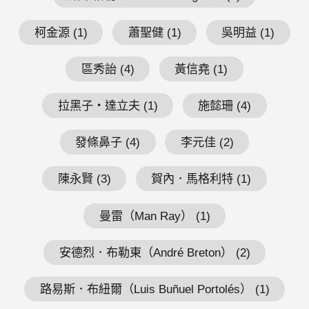
柯金源 (1)
蕭聖健 (1)
吳明益 (1)
區秀詒 (4)
黃信堯 (1)
拉黑子・達立夫 (1)
施懿珊 (4)
發條鼻子 (4)
李元佳 (2)
陳永賢 (3)
賀內．馬格利特 (1)
曼雷（Man Ray） (1)
安德烈．布勒東（André Breton） (2)
路易斯．布紐爾（Luis Buñuel Portolés） (1)