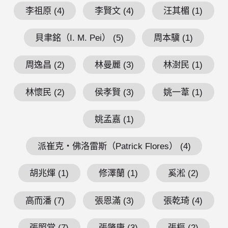
李祖原 (4)
李賢文 (4)
汪其楣 (1)
貝聿銘（I. M. Pei） (5)
周本驥 (1)
周逸昌 (2)
林曼麗 (3)
林澍民 (1)
林懷民 (2)
侯孝賢 (3)
姚一葦 (1)
姚孟嘉 (1)
派崔克・佛洛雷斯（Patrick Flores） (4)
胡兆煇 (1)
修澤蘭 (1)
奚淞 (2)
高而潘 (7)
張恩滿 (3)
張乾琦 (4)
張照堂 (7)
張肇康 (3)
張樞 (2)