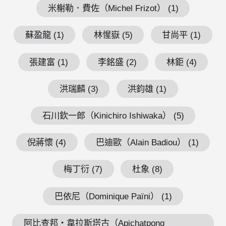
米榭勒．費佐（Michel Frizot） (1)
蘇盈龍 (1)
林惺嶽 (5)
甘尚平 (1)
張建富 (1)
李銘盛 (2)
林鉅 (4)
洪瑞麟 (3)
洪鈞雄 (1)
石川欽一郎（Kinichiro Ishiwaka） (5)
倪蔣懷 (4)
巴迪歐（Alain Badiou） (1)
梅丁衍 (7)
杜象 (8)
巴依尼（Dominique Païni） (1)
阿比查邦・韋拉斯塔古（Apichatpong