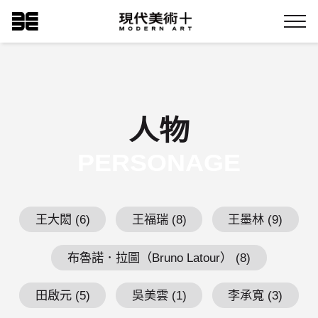
跳
現代美術+Logo
到
Menu
主
要
內
容
人物
PERSONAGE
王大閎 (6)
王福瑞 (8)
王墨林 (9)
布魯諾．拉圖（Bruno Latour） (8)
田啟元 (5)
吳美雲 (1)
李承寬 (3)