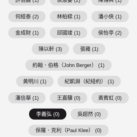
許伯鑫 (1)
侯淑姿 (2)
陳傳興 (1)
何經泰 (2)
林柏樑 (1)
潘小俠 (1)
金成財 (1)
邱國竣 (1)
侯怡亭 (2)
陳以軒 (3)
張雍 (1)
約翰．伯格（John Berger） (1)
黃明川 (1)
紀凱淵（紀紐約） (1)
潘信華 (1)
王嘉驥 (0)
黃賓虹 (0)
李義弘 (0)
吳超然 (0)
保羅．克利（Paul Klee） (0)