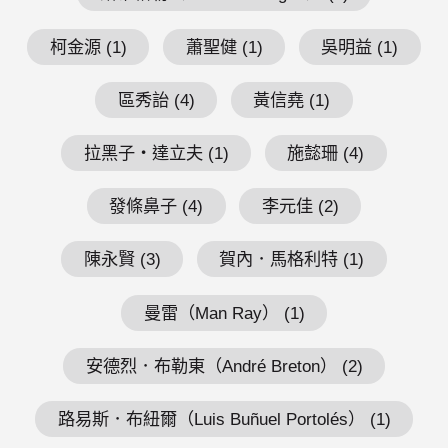
柯金源 (1)
蕭聖健 (1)
吳明益 (1)
區秀詒 (4)
黃信堯 (1)
拉黑子・達立夫 (1)
施懿珊 (4)
發條鼻子 (4)
李元佳 (2)
陳永賢 (3)
賀內．馬格利特 (1)
曼雷（Man Ray） (1)
安德烈．布勒東（André Breton） (2)
路易斯．布紐爾（Luis Buñuel Portolés） (1)