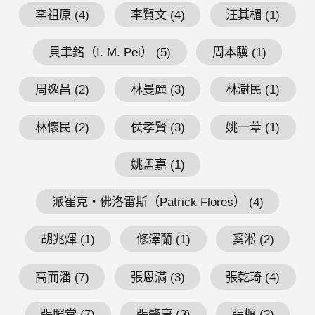
李祖原 (4)
李賢文 (4)
汪其楣 (1)
貝聿銘（I. M. Pei） (5)
周本驥 (1)
周逸昌 (2)
林曼麗 (3)
林澍民 (1)
林懷民 (2)
侯孝賢 (3)
姚一葦 (1)
姚孟嘉 (1)
派崔克・佛洛雷斯（Patrick Flores） (4)
胡兆煇 (1)
修澤蘭 (1)
奚淞 (2)
高而潘 (7)
張恩滿 (3)
張乾琦 (4)
張照堂 (7)
張肇康 (3)
張樞 (2)