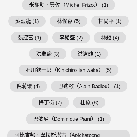
米榭勒．費佐（Michel Frizot） (1)
蘇盈龍 (1)
林惺嶽 (5)
甘尚平 (1)
張建富 (1)
李銘盛 (2)
林鉅 (4)
洪瑞麟 (3)
洪鈞雄 (1)
石川欽一郎（Kinichiro Ishiwaka） (5)
倪蔣懷 (4)
巴迪歐（Alain Badiou） (1)
梅丁衍 (7)
杜象 (8)
巴依尼（Dominique Païni） (1)
阿比查邦・韋拉斯塔古（Apichatpong