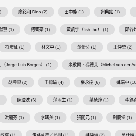
)
廖銘和 Dino (2)
田中能 (1)
謝典銘 (1)
藝 (1)
柯智豪 (1)
黃凱宇（fish.the） (1)
鄭各均
符宏征 (1)
林文中 (1)
董怡芬 (1)
王仲堃 (2)
Jorge Luis Borges） (1)
米歇爾．馮德艾（Michel van der Aa
胡坤榮 (2)
王德瑜 (4)
張永達 (6)
姚瑞中 (10
)
陳澄波 (6)
蒲添生 (1)
葉榮鐘 (1)
李錫奇
洪麗芬 (1)
李曙美 (1)
張開元 (1)
劉慶堂 (1)
紋瑄 (1)
走路草農／藝團 (1)
姚仲涵 (2)
葉廷皓 (