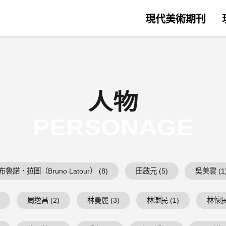
現代美術期刊
人物
PERSONAGE
布魯諾．拉圖（Bruno Latour） (8)
田啟元 (5)
吳美雲 (1
周逸昌 (2)
林曼麗 (3)
林澍民 (1)
林懷民 