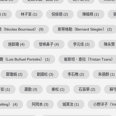
(3)
林子荃 (1)
倪侯德 (2)
陳植棋 (1)
張
Nicolas Bourriaud） (9)
斯蒂格勒（Bernard Stiegler） (2)
施懿珊 (4)
發條鼻子 (4)
李元佳 (2)
陳永賢 (
is Buñuel Portolés） (1)
崔斯坦．查拉（Tristan Tzara） (
鄭瓊娟 (2)
劉國松 (3)
李石樵 (2)
朱德群 (1)
彭 (1)
蕭勤 (3)
秦松 (1)
石晉華 (2)
蘇守
ing） (4)
阿岡本 (3)
城菁汝 (1)
小野洋子（Yoko