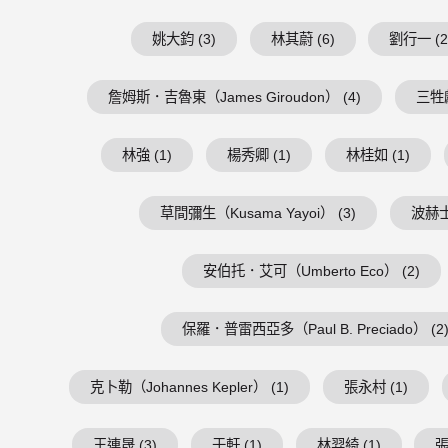
姚大鈞 (3)
林其蔚 (6)
劉行一 (2
詹姆斯．吉魯東（James Giroudon） (4)
三牲獻
林強 (1)
楊秀卿 (1)
林桂如 (1)
草間彌生（Kusama Yayoi） (3)
波赫士（
安伯托．艾可（Umberto Eco） (2)
保羅．普雷西亞多（Paul B. Preciado） (2
克卜勒（Johannes Kepler） (1)
張永村 (1)
王連晟 (3)
于軒 (1)
林羿綺 (1)
張