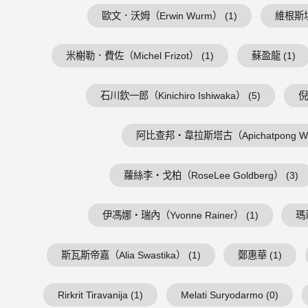
歐文．沃姆（Erwin Wurm） (1)
維根斯坦（
米榭勒．費佐（Michel Frizot） (1)
蘇盈龍 (1)
石川欽一郎（Kinichiro Ishiwaka） (5)
倪
阿比查邦・韋拉斯塔古（Apichatpong Weer
蘿絲李・戈柏（RoseLee Goldberg） (3)
伊馮娜・瑞內（Yvonne Rainer） (1)
瑪
斯瓦斯帝嘉（Alia Swastika） (1)
鄭惠華 (1)
Rirkrit Tiravanija (1)
Melati Suryodarmo (0)