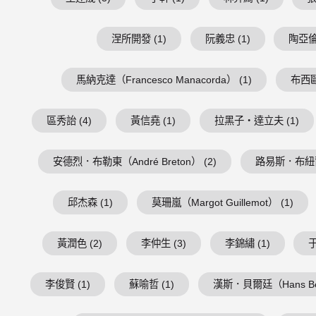
涅所開發 (1)
阮義忠 (1)
陶亞倫 
馬納克達（Francesco Manacorda） (1)
布西歐（
區秀詒 (4)
黃信堯 (1)
拉黑子・達立夫 (1)
安德烈．布勒東（André Breton） (2)
路易斯．布紐爾（Lu
邱杰森 (1)
莫珊嵐（Margot Guillemot） (1)
黃潤色 (2)
李仲生 (3)
李錦繡 (1)
于
李俊賢 (1)
蘇喻哲 (1)
漢斯．貝爾廷（Hans Belt