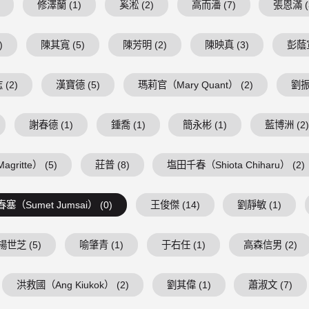
修澤蘭 (1)
奚淞 (2)
高而潘 (7)
張恩滿 (
)
陳其寬 (5)
陳芳明 (2)
陳映真 (3)
彭蔭宣
(2)
漢寶德 (5)
瑪莉官（Mary Quant） (2)
劉振
謝春德 (1)
鍾喬 (1)
簡永彬 (1)
藍博洲 (2
ritte） (5)
莊普 (8)
塩田千春（Shiota Chiharu） (2)
塞（Sumet Jumsai） (0)
王俊傑 (14)
劉靜敏 (1)
楊世芝 (5)
喻肇青 (1)
于右任 (1)
高森信男 (2)
洪救國（Ang Kiukok） (2)
劉其偉 (1)
蕭淑文 (7)