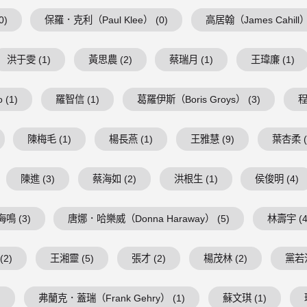
0)
保羅．克利（Paul Klee） (0)
高居翰（James Cahill）
洪于雯 (1)
黃思農 (2)
蔡瑞月 (1)
王瑋廉 (1)
 (1)
羅智信 (1)
葛羅伊斯（Boris Groys） (3)
程
陳梅毛 (1)
楊長燕 (1)
王雅慧 (9)
葉杏柔 (
陳進 (3)
蔡海如 (2)
洪根生 (1)
侯俊明 (4)
鳴 (3)
唐娜．哈樂威（Donna Haraway） (5)
林壽宇 (4
(2)
王湘靈 (5)
張才 (2)
楊茂林 (2)
黨若洪
)
弗蘭克．蓋瑞（Frank Gehry） (1)
蘇文琪 (1)