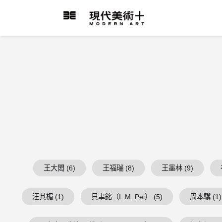
跳
到
現代美術+Logo
主
要
內
容
王大閎 (6)
王福瑞 (8)
王墨林 (9)
汪其楣 (1)
貝聿銘（I. M. Pei） (5)
周本驥 (1)