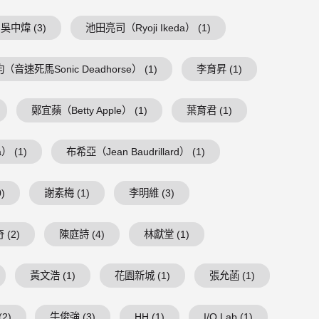
吳中煒 (3)
池田亮司（Ryoji Ikeda） (1)
（音速死馬Sonic Deadhorse） (1)
李育昇 (1)
鄭宜蘋（Betty Apple） (1)
葉育君 (1)
） (1)
布希亞（Jean Baudrillard） (1)
)
謝素梅 (1)
李明維 (3)
 (2)
陳庭詩 (4)
林獻堂 (1)
黃文浩 (1)
花園新城 (1)
張允菡 (1)
2)
牛俊強 (3)
HH (1)
I/O Lab (1)