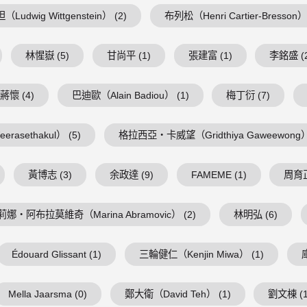
Ludwig Wittgenstein） (2)
布列松（Henri Cartier-Bresson） 
林惺嶽 (5)
甘尚平 (1)
張建富 (1)
李銘盛 (
蔣懷 (4)
巴迪歐（Alain Badiou） (1)
梅丁衍 (7)
asethakul） (5)
格拉西亞・卡威望（Gridthiya Gaweewong） 
黃博志 (3)
余政達 (9)
FAMEME (1)
周育正
莉娜・阿布拉莫維奇（Marina Abramovic） (2)
林明弘 (6)
Édouard Glissant (1)
三輪健仁（Kenjin Miwa） (1)
Mella Jaarsma (0)
鄭大衛（David Teh） (1)
劉文棟 (1