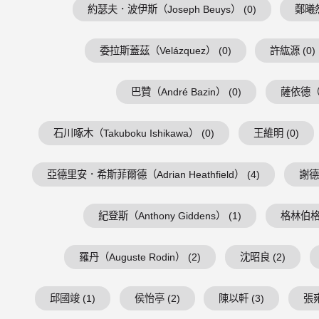
約瑟夫．波伊斯（Joseph Beuys） (0)
鄭曦然
委拉斯蓋茲（Velázquez） (0)
許紘源 (0)
巴贊（André Bazin） (0)
薩依德（Ed
石川啄木（Takuboku Ishikawa） (0)
王維明 (0)
亞德里安．希斯菲爾德（Adrian Heathfield） (4)
謝德慶
紀登斯（Anthony Giddens） (1)
格林伯格（C
羅丹（Auguste Rodin） (2)
沈昭良 (2)
邱國竣 (1)
侯怡亭 (2)
陳以軒 (3)
張雍