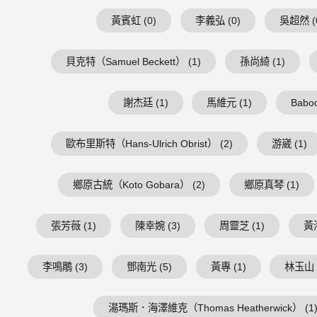
黃賓虹 (0)
李義弘 (0)
吳超然 (
貝克特（Samuel Beckett） (1)
孫尚綺 (1)
謝杰廷 (1)
馬維元 (1)
Baboo
歐布里斯特（Hans-Ulrich Obrist） (2)
游崴 (1)
鄉原古統（Koto Gobara） (2)
鄉原真琴 (1)
張芳薇 (1)
陳幸婉 (3)
周靈芝 (1)
黃海
李鳴鵰 (3)
鄧南光 (5)
黃專 (1)
林玉山 
湯瑪斯．海澤維克（Thomas Heatherwick） (1