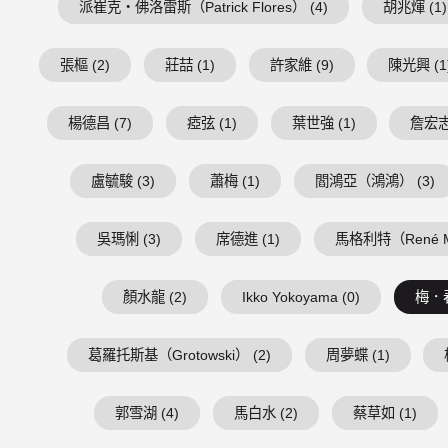
派崔克・佛洛雷斯（Patrick Flores） (4)
胡兆煇 (1)
張樞 (2)
莊喆 (1)
許家維 (9)
陳光興 (1
楊德昌 (7)
瘂弦 (1)
葉世強 (1)
詹宏志 
盧毓駿 (3)
蕭梅 (1)
閻鴻亞（鴻鴻） (3)
吳瑪悧 (3)
席德進 (1)
馬格利特（René Mag
顏水龍 (2)
Ikko Yokoyama (0)
梅．春
葛羅托斯基（Grotowski） (2)
周夢蝶 (1)
郭雪湖 (4)
馬白水 (2)
蔡草如 (1)