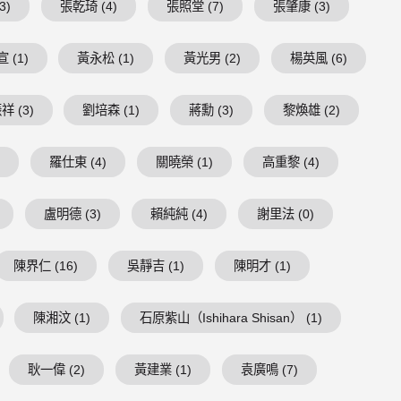
3)
張乾琦 (4)
張照堂 (7)
張肇康 (3)
 (1)
黃永松 (1)
黃光男 (2)
楊英風 (6)
祥 (3)
劉培森 (1)
蔣勳 (3)
黎煥雄 (2)
)
羅仕東 (4)
關曉榮 (1)
高重黎 (4)
盧明德 (3)
賴純純 (4)
謝里法 (0)
陳界仁 (16)
吳靜吉 (1)
陳明才 (1)
陳湘汶 (1)
石原紫山（Ishihara Shisan） (1)
耿一偉 (2)
黃建業 (1)
袁廣鳴 (7)