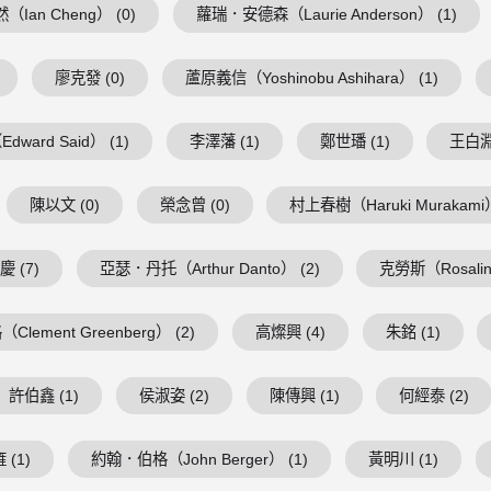
（Ian Cheng） (0)
蘿瑞．安德森（Laurie Anderson） (1)
廖克發 (0)
蘆原義信（Yoshinobu Ashihara） (1)
ward Said） (1)
李澤藩 (1)
鄭世璠 (1)
王白淵 
陳以文 (0)
榮念曾 (0)
村上春樹（Haruki Murakami）
 (7)
亞瑟．丹托（Arthur Danto） (2)
克勞斯（Rosalind
lement Greenberg） (2)
高燦興 (4)
朱銘 (1)
許伯鑫 (1)
侯淑姿 (2)
陳傳興 (1)
何經泰 (2)
 (1)
約翰．伯格（John Berger） (1)
黃明川 (1)