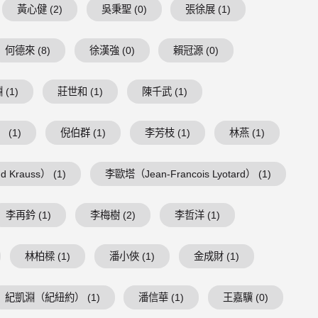
黃心健 (2)
吳秉聖 (0)
張徐展 (1)
何德來 (8)
徐漢強 (0)
賴冠源 (0)
(1)
莊世和 (1)
陳千武 (1)
 (1)
倪伯群 (1)
李芳枝 (1)
林燕 (1)
 Krauss） (1)
李歐塔（Jean-Francois Lyotard） (1)
李再鈐 (1)
李梅樹 (2)
李哲洋 (1)
林柏樑 (1)
潘小俠 (1)
金成財 (1)
紀凱淵（紀紐約） (1)
潘信華 (1)
王嘉驥 (0)