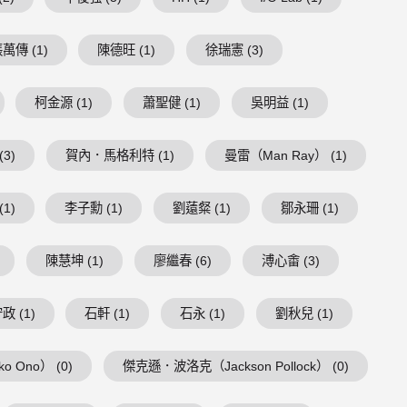
萬傳 (1)
陳德旺 (1)
徐瑞憲 (3)
柯金源 (1)
蕭聖健 (1)
吳明益 (1)
3)
賀內．馬格利特 (1)
曼雷（Man Ray） (1)
1)
李子勳 (1)
劉薳粲 (1)
鄒永珊 (1)
陳慧坤 (1)
廖繼春 (6)
溥心畬 (3)
政 (1)
石軒 (1)
石永 (1)
劉秋兒 (1)
 Ono） (0)
傑克遜．波洛克（Jackson Pollock） (0)