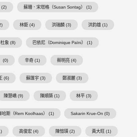
(2)
蘇珊．宋塔格（Susan Sontag） (1)
2)
林鉅 (4)
洪瑞麟 (3)
洪鈞雄 (1)
杜象 (8)
巴依尼（Dominique Païni） (1)
(0)
辛奇 (1)
蔡明亮 (4)
 (6)
蘇匯宇 (3)
鄭淑麗 (3)
陳慧嶠 (9)
陳順築 (1)
林平 (3)
庫哈斯（Rem Koolhaas） (1)
Sakarin Krue-On (0)
)
高俊宏 (4)
陳愷璜 (2)
黃大旺 (1)