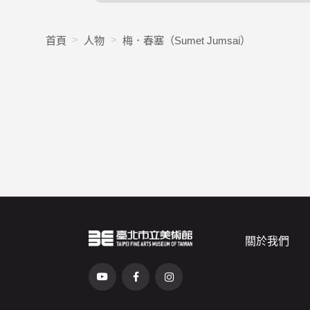
首頁
人物
梅．春塞（Sumet Jumsai）
關於我們
臺北市立美術館Logo
（另開新視窗）
前往Youtube頻道(另開新視窗)
前往Facebook粉絲團(另開新視窗)
前往Instagram粉絲團(另開新視窗)