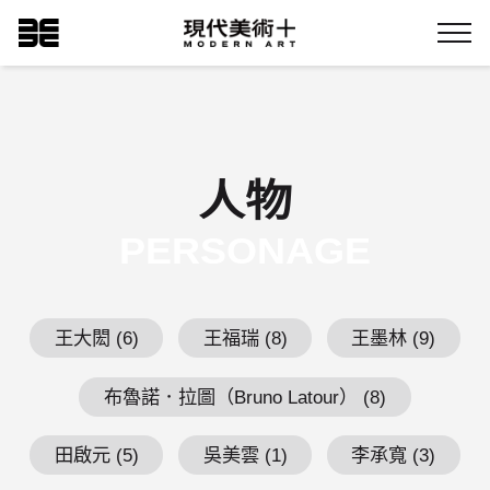
跳
現代美術+Logo
到
Menu
主
要
內
容
人物
PERSONAGE
王大閎 (6)
王福瑞 (8)
王墨林 (9)
布魯諾．拉圖（Bruno Latour） (8)
田啟元 (5)
吳美雲 (1)
李承寬 (3)