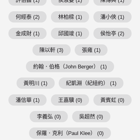
許伯鑫 (1)
侯淑姿 (2)
陳傳興 (1)
何經泰 (2)
林柏樑 (1)
潘小俠 (1)
金成財 (1)
邱國竣 (1)
侯怡亭 (2)
陳以軒 (3)
張雍 (1)
約翰．伯格（John Berger） (1)
黃明川 (1)
紀凱淵（紀紐約） (1)
潘信華 (1)
王嘉驥 (0)
黃賓虹 (0)
李義弘 (0)
吳超然 (0)
保羅．克利（Paul Klee） (0)