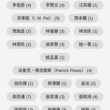
李祖原 (4)
李賢文 (4)
汪其楣 (1)
貝聿銘（I. M. Pei） (5)
周本驥 (1)
周逸昌 (2)
林曼麗 (3)
林澍民 (1)
林懷民 (2)
侯孝賢 (3)
姚一葦 (1)
姚孟嘉 (1)
派崔克・佛洛雷斯（Patrick Flores） (4)
胡兆煇 (1)
修澤蘭 (1)
奚淞 (2)
高而潘 (7)
張恩滿 (3)
張乾琦 (4)
張照堂 (7)
張肇康 (3)
張樞 (2)