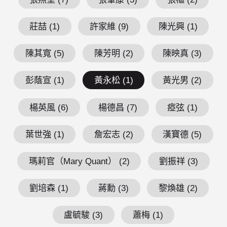
莊喆 (1)
許家維 (9)
陳光興 (1)
陳其寬 (5)
陳芳明 (2)
陳映真 (3)
彭蔭宣 (1)
黃永松 (1)
黃光男 (2)
楊英風 (6)
楊德昌 (7)
瘂弦 (1)
葉世強 (1)
詹宏志 (2)
漢寶德 (5)
瑪莉官（Mary Quant） (2)
劉振祥 (3)
劉培森 (1)
蔣勳 (3)
黎煥雄 (2)
盧毓駿 (3)
蕭梅 (1)