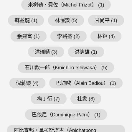
米榭勒．費佐（Michel Frizot） (1)
蘇盈龍 (1)
林惺嶽 (5)
甘尚平 (1)
張建富 (1)
李銘盛 (2)
林鉅 (4)
洪瑞麟 (3)
洪鈞雄 (1)
石川欽一郎（Kinichiro Ishiwaka） (5)
倪蔣懷 (4)
巴迪歐（Alain Badiou） (1)
梅丁衍 (7)
杜象 (8)
巴依尼（Dominique Païni） (1)
阿比查邦・韋拉斯塔古（Apichatpong