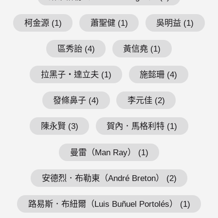
柯金源 (1)
蕭聖健 (1)
吳明益 (1)
區秀詒 (4)
黃信堯 (1)
拉黑子・達立夫 (1)
施懿珊 (4)
發條鼻子 (4)
李元佳 (2)
陳永賢 (3)
賀內．馬格利特 (1)
曼雷（Man Ray） (1)
安德烈．布勒東（André Breton） (2)
路易斯．布紐爾（Luis Buñuel Portolés） (1)