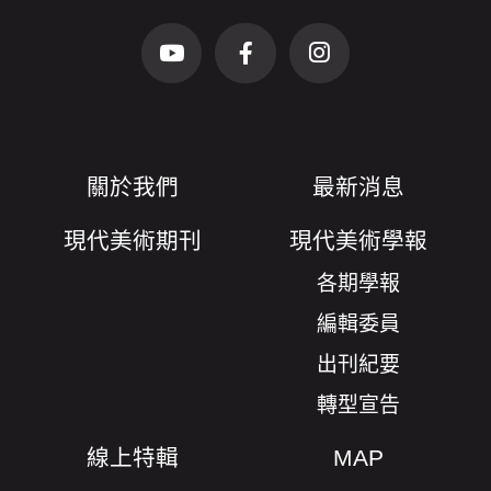
臺北市立美術館Logo
（另開新視窗）
前往Youtube頻道(另開新視窗)
前往Facebook粉絲團(另開新視窗)
前往Instagram粉絲團(
關於我們
最新消息
現代美術期刊
現代美術學報
各期學報
編輯委員
出刊紀要
轉型宣告
線上特輯
MAP