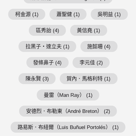
柯金源 (1)
蕭聖健 (1)
吳明益 (1)
區秀詒 (4)
黃信堯 (1)
拉黑子・達立夫 (1)
施懿珊 (4)
發條鼻子 (4)
李元佳 (2)
陳永賢 (3)
賀內．馬格利特 (1)
曼雷（Man Ray） (1)
安德烈．布勒東（André Breton） (2)
路易斯．布紐爾（Luis Buñuel Portolés） (1)