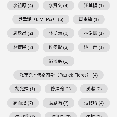
李祖原 (4)
李賢文 (4)
汪其楣 (1)
貝聿銘（I. M. Pei） (5)
周本驥 (1)
周逸昌 (2)
林曼麗 (3)
林澍民 (1)
林懷民 (2)
侯孝賢 (3)
姚一葦 (1)
姚孟嘉 (1)
派崔克・佛洛雷斯（Patrick Flores） (4)
胡兆煇 (1)
修澤蘭 (1)
奚淞 (2)
高而潘 (7)
張恩滿 (3)
張乾琦 (4)
張照堂 (7)
張肇康 (3)
張樞 (2)