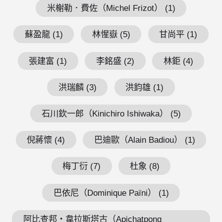
米榭勒．費佐（Michel Frizot） (1)
蘇盈龍 (1)
林惺嶽 (5)
甘尚平 (1)
張建富 (1)
李銘盛 (2)
林鉅 (4)
洪瑞麟 (3)
洪鈞雄 (1)
石川欽一郎（Kinichiro Ishiwaka） (5)
倪蔣懷 (4)
巴迪歐（Alain Badiou） (1)
梅丁衍 (7)
杜象 (8)
巴依尼（Dominique Païni） (1)
阿比查邦・韋拉斯塔古（Apichatpong