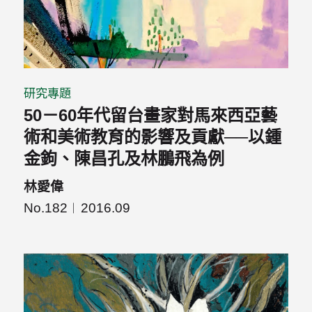
研究專題
50－60年代留台畫家對馬來西亞藝
術和美術教育的影響及貢獻──以鍾
金鉤、陳昌孔及林鵬飛為例
林愛偉
No.182
2016.09