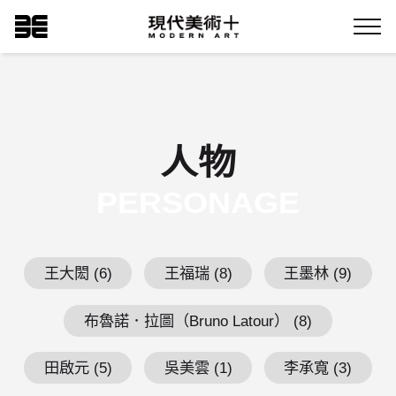
跳
現代美術+Logo
到
Menu
主
要
內
容
人物
PERSONAGE
王大閎 (6)
王福瑞 (8)
王墨林 (9)
布魯諾．拉圖（Bruno Latour） (8)
田啟元 (5)
吳美雲 (1)
李承寬 (3)