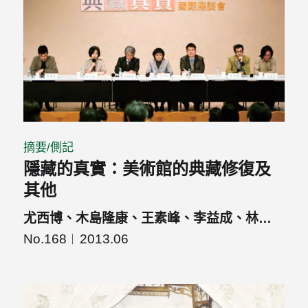
摘要/側記
隱藏的真實：美術館的典藏修復及
其他
尤西博、木島隆康、王素峰、李益成、林煥
盛、郭江宋、張元鳳
No.168
2013.06