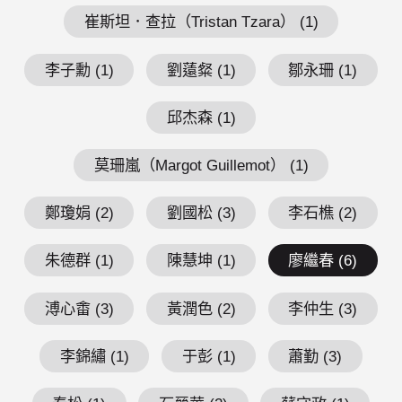
崔斯坦．查拉（Tristan Tzara） (1)
李子勳 (1)
劉薳粲 (1)
鄒永珊 (1)
邱杰森 (1)
莫珊嵐（Margot Guillemot） (1)
鄭瓊娟 (2)
劉國松 (3)
李石樵 (2)
朱德群 (1)
陳慧坤 (1)
廖繼春 (6)
溥心畬 (3)
黃潤色 (2)
李仲生 (3)
李錦繡 (1)
于彭 (1)
蕭勤 (3)