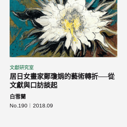
文獻研究室
居日女畫家鄭瓊娟的藝術轉折──從
文獻與口訪談起
白雪蘭
No.190
2018.09