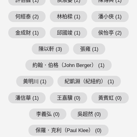
許伯鑫 (1)
侯淑姿 (2)
陳傳興 (1)
何經泰 (2)
林柏樑 (1)
潘小俠 (1)
金成財 (1)
邱國竣 (1)
侯怡亭 (2)
陳以軒 (3)
張雍 (1)
約翰．伯格（John Berger） (1)
黃明川 (1)
紀凱淵（紀紐約） (1)
潘信華 (1)
王嘉驥 (0)
黃賓虹 (0)
李義弘 (0)
吳超然 (0)
保羅．克利（Paul Klee） (0)