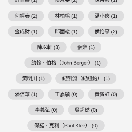
許伯鑫 (1)
侯淑姿 (2)
陳傳興 (1)
何經泰 (2)
林柏樑 (1)
潘小俠 (1)
金成財 (1)
邱國竣 (1)
侯怡亭 (2)
陳以軒 (3)
張雍 (1)
約翰．伯格（John Berger） (1)
黃明川 (1)
紀凱淵（紀紐約） (1)
潘信華 (1)
王嘉驥 (0)
黃賓虹 (0)
李義弘 (0)
吳超然 (0)
保羅．克利（Paul Klee） (0)