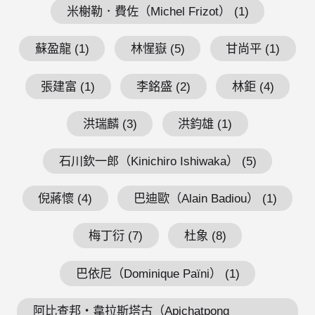
米榭勒．費佐（Michel Frizot） (1)
蘇盈龍 (1)
林惺嶽 (5)
甘尚平 (1)
張建富 (1)
李銘盛 (2)
林鉅 (4)
洪瑞麟 (3)
洪鈞雄 (1)
石川欽一郎（Kinichiro Ishiwaka） (5)
倪蔣懷 (4)
巴迪歐（Alain Badiou） (1)
梅丁衍 (7)
杜象 (8)
巴依尼（Dominique Païni） (1)
阿比查邦・韋拉斯塔古（Apichatpong