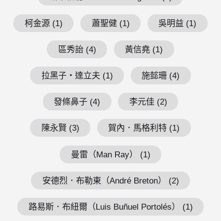
柯金源 (1)
蕭聖健 (1)
吳明益 (1)
區秀詒 (4)
黃信堯 (1)
拉黑子・達立夫 (1)
施懿珊 (4)
發條鼻子 (4)
李元佳 (2)
陳永賢 (3)
賀內．馬格利特 (1)
曼雷（Man Ray） (1)
安德烈．布勒東（André Breton） (2)
路易斯．布紐爾（Luis Buñuel Portolés） (1)