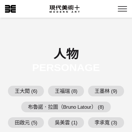
跳
現代美術+Logo
到
Menu
主
要
內
容
人物
PERSONAGE
王大閎 (6)
王福瑞 (8)
王墨林 (9)
布魯諾．拉圖（Bruno Latour） (8)
田啟元 (5)
吳美雲 (1)
李承寬 (3)