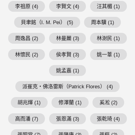
李祖原 (4)
李賢文 (4)
汪其楣 (1)
貝聿銘（I. M. Pei） (5)
周本驥 (1)
周逸昌 (2)
林曼麗 (3)
林澍民 (1)
林懷民 (2)
侯孝賢 (3)
姚一葦 (1)
姚孟嘉 (1)
派崔克・佛洛雷斯（Patrick Flores） (4)
胡兆煇 (1)
修澤蘭 (1)
奚淞 (2)
高而潘 (7)
張恩滿 (3)
張乾琦 (4)
張照堂 (7)
張肇康 (3)
張樞 (2)