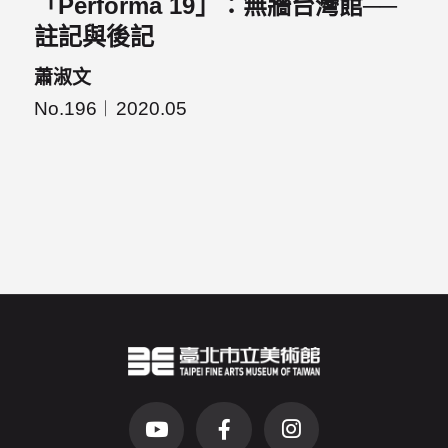
「Performa 19」：無牆台灣館──
註記與後記
蕭淑文
No.196
2020.05
臺北市立美術館Logo
（另開新視窗）
前往Youtube頻道(另開新視窗)
前往Facebook粉絲團(另開新視窗)
前往Instagram粉絲團(