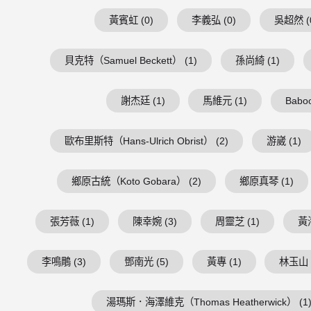
黃賓虹 (0)
李義弘 (0)
吳超然 (
貝克特（Samuel Beckett） (1)
孫尚綺 (1)
謝杰廷 (1)
馬維元 (1)
Baboo
歐布里斯特（Hans-Ulrich Obrist） (2)
游崴 (1)
鄉原古統（Koto Gobara） (2)
鄉原真琴 (1)
張芳薇 (1)
陳幸婉 (3)
周靈芝 (1)
黃海
李鳴鵰 (3)
鄧南光 (5)
黃專 (1)
林玉山 
湯瑪斯．海澤維克（Thomas Heatherwick） (1