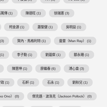
萬傳 (1)
陳德旺 (1)
徐瑞憲 (3)
柯金源 (1)
蕭聖健 (1)
吳明益 (1)
3)
賀內．馬格利特 (1)
曼雷（Man Ray） (1)
1)
李子勳 (1)
劉薳粲 (1)
鄒永珊 (1)
陳慧坤 (1)
廖繼春 (6)
溥心畬 (3)
政 (1)
石軒 (1)
石永 (1)
劉秋兒 (1)
 Ono） (0)
傑克遜．波洛克（Jackson Pollock） (0)