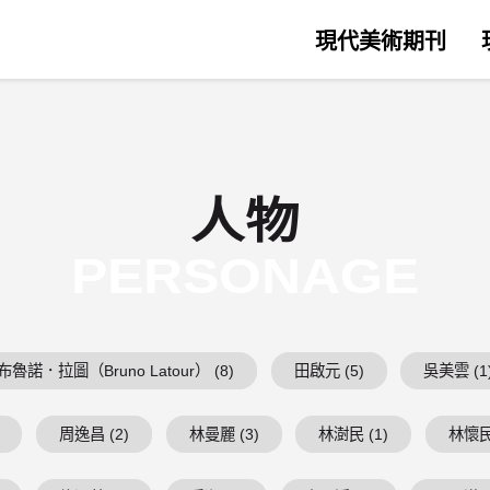
現代美術期刊
人物
PERSONAGE
布魯諾．拉圖（Bruno Latour） (8)
田啟元 (5)
吳美雲 (1
周逸昌 (2)
林曼麗 (3)
林澍民 (1)
林懷民 