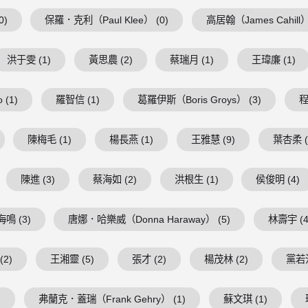
0)
保羅．克利（Paul Klee） (0)
高居翰（James Cahill）
洪于雯 (1)
黃思農 (2)
蔡瑞月 (1)
王瑋廉 (1)
 (1)
羅智信 (1)
葛羅伊斯（Boris Groys） (3)
程
陳梅毛 (1)
楊長燕 (1)
王雅慧 (9)
葉杏柔 (
陳進 (3)
蔡海如 (2)
洪根生 (1)
侯俊明 (4)
鳴 (3)
唐娜．哈樂威（Donna Haraway） (5)
林壽宇 (4
(2)
王湘靈 (5)
張才 (2)
楊茂林 (2)
黨若洪
)
弗蘭克．蓋瑞（Frank Gehry） (1)
蘇文琪 (1)