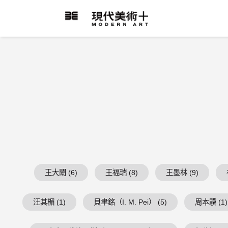
跳
到
現代美術+Logo
主
要
內
容
王大閎 (6)
王福瑞 (8)
王墨林 (9)
汪其楣 (1)
貝聿銘（I. M. Pei） (5)
周本驥 (1)