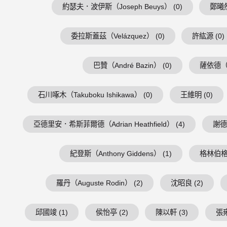
約瑟夫．波伊斯（Joseph Beuys） (0)
鄭曦然
委拉斯蓋茲（Velázquez） (0)
許紘源 (0)
巴贊（André Bazin） (0)
薩依德（Ed
石川啄木（Takuboku Ishikawa） (0)
王維明 (0)
亞德里安．希斯菲爾德（Adrian Heathfield） (4)
謝德慶
紀登斯（Anthony Giddens） (1)
格林伯格（C
羅丹（Auguste Rodin） (2)
沈昭良 (2)
邱國竣 (1)
侯怡亭 (2)
陳以軒 (3)
張雍