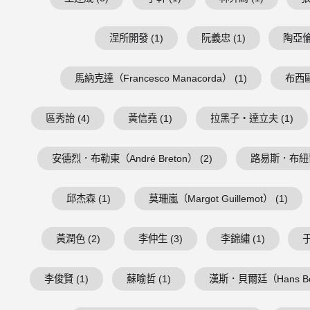
涅所開發 (1)
阮義忠 (1)
陶亞倫 
馬納克達（Francesco Manacorda） (1)
布西歐（
區秀詒 (4)
黃信堯 (1)
拉黑子・達立夫 (1)
安德烈．布勒東（André Breton） (2)
路易斯．布紐爾（Lu
邱杰森 (1)
莫珊嵐（Margot Guillemot） (1)
黃潤色 (2)
李仲生 (3)
李錦繡 (1)
于
李俊賢 (1)
蘇喻哲 (1)
漢斯．貝爾廷（Hans Belt