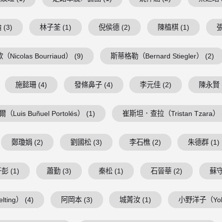
(3)
林子荃 (1)
倪侯德 (2)
陳植棋 (1)
張
Nicolas Bourriaud） (9)
斯蒂格勒（Bernard Stiegler） (2)
施懿珊 (4)
發條鼻子 (4)
李元佳 (2)
陳永賢 (
is Buñuel Portolés） (1)
崔斯坦．查拉（Tristan Tzara） (
鄭瓊娟 (2)
劉國松 (3)
李石樵 (2)
朱德群 (1)
彭 (1)
蕭勤 (3)
秦松 (1)
石晉華 (2)
蘇守
ing） (4)
阿岡本 (3)
城菁汝 (1)
小野洋子（Yoko