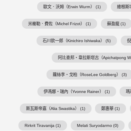
歐文．沃姆（Erwin Wurm） (1)
維根斯坦（
米榭勒．費佐（Michel Frizot） (1)
蘇盈龍 (1)
石川欽一郎（Kinichiro Ishiwaka） (5)
倪
阿比查邦・韋拉斯塔古（Apichatpong Weer
蘿絲李・戈柏（RoseLee Goldberg） (3)
伊馮娜・瑞內（Yvonne Rainer） (1)
瑪
斯瓦斯帝嘉（Alia Swastika） (1)
鄭惠華 (1)
Rirkrit Tiravanija (1)
Melati Suryodarmo (0)