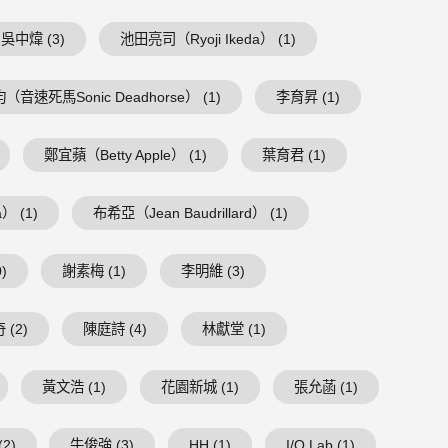
吳中煒 (3)
池田亮司（Ryoji Ikeda） (1)
（音速死馬Sonic Deadhorse） (1)
李育昇 (1)
鄭宜蘋（Betty Apple） (1)
葉育君 (1)
） (1)
布希亞（Jean Baudrillard） (1)
)
謝素梅 (1)
李明維 (3)
 (2)
陳庭詩 (4)
林獻堂 (1)
黃文浩 (1)
花園新城 (1)
張允菡 (1)
2)
牛俊強 (3)
HH (1)
I/O Lab (1)