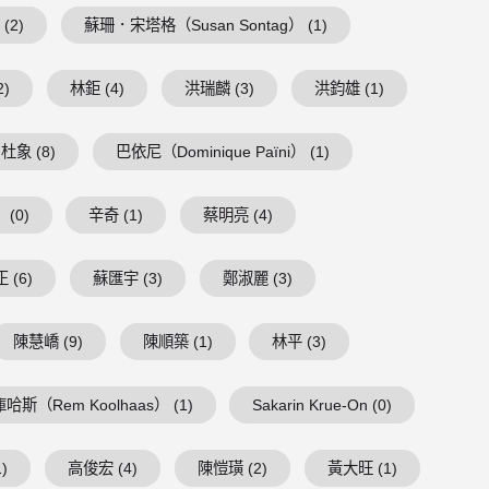
(2)
蘇珊．宋塔格（Susan Sontag） (1)
2)
林鉅 (4)
洪瑞麟 (3)
洪鈞雄 (1)
杜象 (8)
巴依尼（Dominique Païni） (1)
(0)
辛奇 (1)
蔡明亮 (4)
 (6)
蘇匯宇 (3)
鄭淑麗 (3)
陳慧嶠 (9)
陳順築 (1)
林平 (3)
庫哈斯（Rem Koolhaas） (1)
Sakarin Krue-On (0)
)
高俊宏 (4)
陳愷璜 (2)
黃大旺 (1)