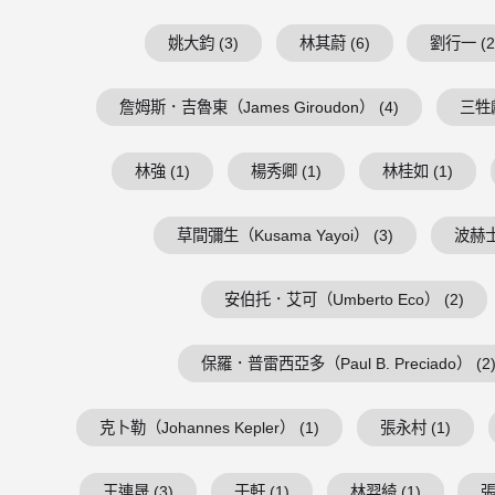
姚大鈞 (3)
林其蔚 (6)
劉行一 (2
詹姆斯．吉魯東（James Giroudon） (4)
三牲獻
林強 (1)
楊秀卿 (1)
林桂如 (1)
草間彌生（Kusama Yayoi） (3)
波赫士（
安伯托．艾可（Umberto Eco） (2)
保羅．普雷西亞多（Paul B. Preciado） (2
克卜勒（Johannes Kepler） (1)
張永村 (1)
王連晟 (3)
于軒 (1)
林羿綺 (1)
張