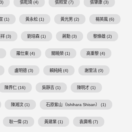
3)
張乾琦 (4)
張照堂 (7)
張肇康 (3)
 (1)
黃永松 (1)
黃光男 (2)
楊英風 (6)
祥 (3)
劉培森 (1)
蔣勳 (3)
黎煥雄 (2)
)
羅仕東 (4)
關曉榮 (1)
高重黎 (4)
盧明德 (3)
賴純純 (4)
謝里法 (0)
陳界仁 (16)
吳靜吉 (1)
陳明才 (1)
陳湘汶 (1)
石原紫山（Ishihara Shisan） (1)
耿一偉 (2)
黃建業 (1)
袁廣鳴 (7)