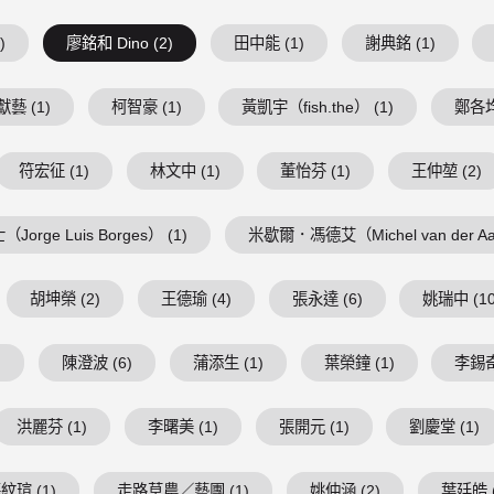
)
廖銘和 Dino (2)
田中能 (1)
謝典銘 (1)
藝 (1)
柯智豪 (1)
黃凱宇（fish.the） (1)
鄭各均
符宏征 (1)
林文中 (1)
董怡芬 (1)
王仲堃 (2)
Jorge Luis Borges） (1)
米歇爾．馮德艾（Michel van der Aa
胡坤榮 (2)
王德瑜 (4)
張永達 (6)
姚瑞中 (10
)
陳澄波 (6)
蒲添生 (1)
葉榮鐘 (1)
李錫奇
洪麗芬 (1)
李曙美 (1)
張開元 (1)
劉慶堂 (1)
紋瑄 (1)
走路草農／藝團 (1)
姚仲涵 (2)
葉廷皓 (