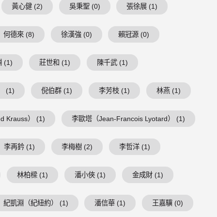
黃心健 (2)
吳秉聖 (0)
張徐展 (1)
何德來 (8)
徐漢強 (0)
賴冠源 (0)
(1)
莊世和 (1)
陳千武 (1)
 (1)
倪伯群 (1)
李芳枝 (1)
林燕 (1)
 Krauss） (1)
李歐塔（Jean-Francois Lyotard） (1)
李再鈐 (1)
李梅樹 (2)
李哲洋 (1)
林柏樑 (1)
潘小俠 (1)
金成財 (1)
紀凱淵（紀紐約） (1)
潘信華 (1)
王嘉驥 (0)