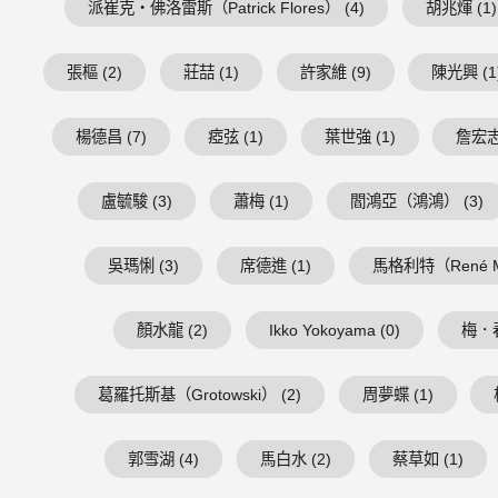
派崔克・佛洛雷斯（Patrick Flores） (4)
胡兆煇 (1)
張樞 (2)
莊喆 (1)
許家維 (9)
陳光興 (1
楊德昌 (7)
瘂弦 (1)
葉世強 (1)
詹宏志 
盧毓駿 (3)
蕭梅 (1)
閻鴻亞（鴻鴻） (3)
吳瑪悧 (3)
席德進 (1)
馬格利特（René Mag
顏水龍 (2)
Ikko Yokoyama (0)
梅．春
葛羅托斯基（Grotowski） (2)
周夢蝶 (1)
郭雪湖 (4)
馬白水 (2)
蔡草如 (1)