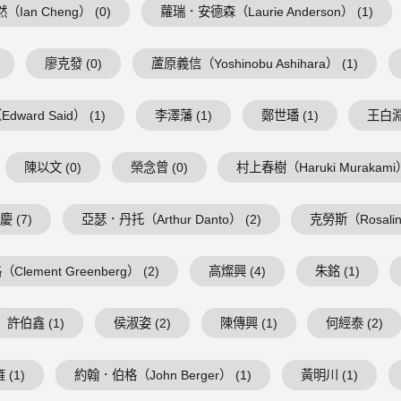
（Ian Cheng） (0)
蘿瑞．安德森（Laurie Anderson） (1)
廖克發 (0)
蘆原義信（Yoshinobu Ashihara） (1)
ward Said） (1)
李澤藩 (1)
鄭世璠 (1)
王白淵 
陳以文 (0)
榮念曾 (0)
村上春樹（Haruki Murakami）
 (7)
亞瑟．丹托（Arthur Danto） (2)
克勞斯（Rosalind
lement Greenberg） (2)
高燦興 (4)
朱銘 (1)
許伯鑫 (1)
侯淑姿 (2)
陳傳興 (1)
何經泰 (2)
 (1)
約翰．伯格（John Berger） (1)
黃明川 (1)