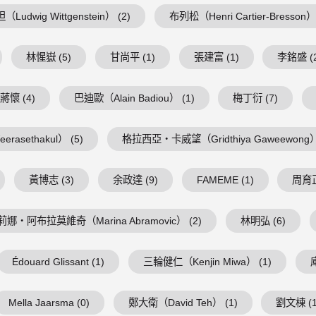
Ludwig Wittgenstein） (2)
布列松（Henri Cartier-Bresson） 
林惺嶽 (5)
甘尚平 (1)
張建富 (1)
李銘盛 (
蔣懷 (4)
巴迪歐（Alain Badiou） (1)
梅丁衍 (7)
asethakul） (5)
格拉西亞・卡威望（Gridthiya Gaweewong） 
黃博志 (3)
余政達 (9)
FAMEME (1)
周育正
莉娜・阿布拉莫維奇（Marina Abramovic） (2)
林明弘 (6)
Édouard Glissant (1)
三輪健仁（Kenjin Miwa） (1)
Mella Jaarsma (0)
鄭大衛（David Teh） (1)
劉文棟 (1