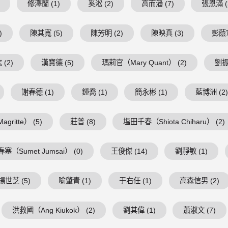
修澤蘭 (1)
奚淞 (2)
高而潘 (7)
張恩滿 (
)
陳其寬 (5)
陳芳明 (2)
陳映真 (3)
彭蔭宣
(2)
漢寶德 (5)
瑪莉官（Mary Quant） (2)
劉振
謝春德 (1)
鍾喬 (1)
簡永彬 (1)
藍博洲 (2
ritte） (5)
莊普 (8)
塩田千春（Shiota Chiharu） (2)
塞（Sumet Jumsai） (0)
王俊傑 (14)
劉靜敏 (1)
楊世芝 (5)
喻肇青 (1)
于右任 (1)
高森信男 (2)
洪救國（Ang Kiukok） (2)
劉其偉 (1)
蕭淑文 (7)