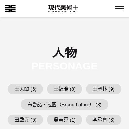
跳
現代美術+Logo
到
Menu
主
要
內
容
人物
PERSONAGE
王大閎 (6)
王福瑞 (8)
王墨林 (9)
布魯諾．拉圖（Bruno Latour） (8)
田啟元 (5)
吳美雲 (1)
李承寬 (3)