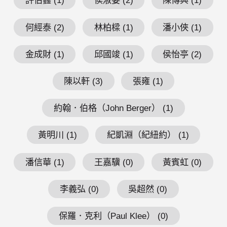
許伯鑫 (1)
侯淑姿 (2)
陳傳興 (1)
何經泰 (2)
林柏樑 (1)
潘小俠 (1)
金成財 (1)
邱國竣 (1)
侯怡亭 (2)
陳以軒 (3)
張雍 (1)
約翰．伯格（John Berger） (1)
黃明川 (1)
紀凱淵（紀紐約） (1)
潘信華 (1)
王嘉驥 (0)
黃賓虹 (0)
李義弘 (0)
吳超然 (0)
保羅．克利（Paul Klee） (0)