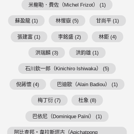
米榭勒．費佐（Michel Frizot） (1)
蘇盈龍 (1)
林惺嶽 (5)
甘尚平 (1)
張建富 (1)
李銘盛 (2)
林鉅 (4)
洪瑞麟 (3)
洪鈞雄 (1)
石川欽一郎（Kinichiro Ishiwaka） (5)
倪蔣懷 (4)
巴迪歐（Alain Badiou） (1)
梅丁衍 (7)
杜象 (8)
巴依尼（Dominique Païni） (1)
阿比查邦・韋拉斯塔古（Apichatpong