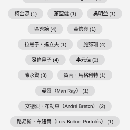
柯金源 (1)
蕭聖健 (1)
吳明益 (1)
區秀詒 (4)
黃信堯 (1)
拉黑子・達立夫 (1)
施懿珊 (4)
發條鼻子 (4)
李元佳 (2)
陳永賢 (3)
賀內．馬格利特 (1)
曼雷（Man Ray） (1)
安德烈．布勒東（André Breton） (2)
路易斯．布紐爾（Luis Buñuel Portolés） (1)