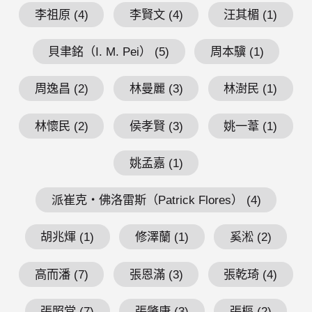
李祖原 (4)
李賢文 (4)
汪其楣 (1)
貝聿銘（I. M. Pei） (5)
周本驥 (1)
周逸昌 (2)
林曼麗 (3)
林澍民 (1)
林懷民 (2)
侯孝賢 (3)
姚一葦 (1)
姚孟嘉 (1)
派崔克・佛洛雷斯（Patrick Flores） (4)
胡兆煇 (1)
修澤蘭 (1)
奚淞 (2)
高而潘 (7)
張恩滿 (3)
張乾琦 (4)
張照堂 (7)
張肇康 (3)
張樞 (2)