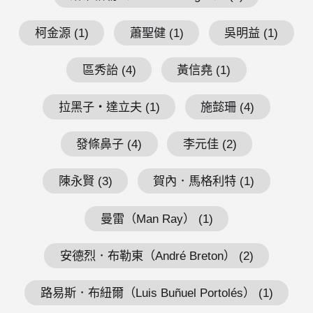
柯金源 (1)
蕭聖健 (1)
吳明益 (1)
區秀詒 (4)
黃信堯 (1)
拉黑子・達立夫 (1)
施懿珊 (4)
發條鼻子 (4)
李元佳 (2)
陳永賢 (3)
賀內．馬格利特 (1)
曼雷（Man Ray） (1)
安德烈．布勒東（André Breton） (2)
路易斯．布紐爾（Luis Buñuel Portolés） (1)