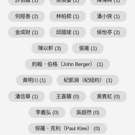
許伯鑫 (1)
侯淑姿 (2)
陳傳興 (1)
何經泰 (2)
林柏樑 (1)
潘小俠 (1)
金成財 (1)
邱國竣 (1)
侯怡亭 (2)
陳以軒 (3)
張雍 (1)
約翰．伯格（John Berger） (1)
黃明川 (1)
紀凱淵（紀紐約） (1)
潘信華 (1)
王嘉驥 (0)
黃賓虹 (0)
李義弘 (0)
吳超然 (0)
保羅．克利（Paul Klee） (0)