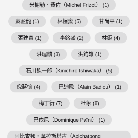
米榭勒．費佐（Michel Frizot） (1)
蘇盈龍 (1)
林惺嶽 (5)
甘尚平 (1)
張建富 (1)
李銘盛 (2)
林鉅 (4)
洪瑞麟 (3)
洪鈞雄 (1)
石川欽一郎（Kinichiro Ishiwaka） (5)
倪蔣懷 (4)
巴迪歐（Alain Badiou） (1)
梅丁衍 (7)
杜象 (8)
巴依尼（Dominique Païni） (1)
阿比查邦・韋拉斯塔古（Apichatpong