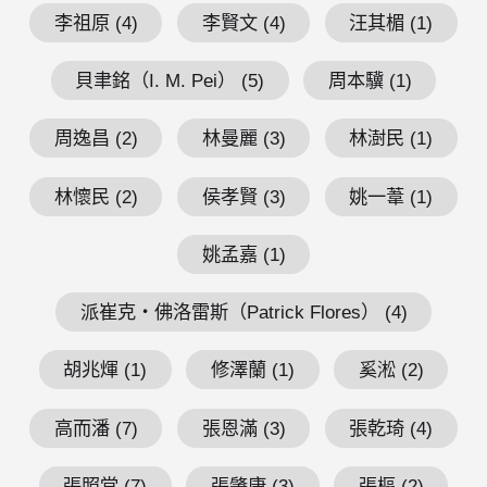
李祖原 (4)
李賢文 (4)
汪其楣 (1)
貝聿銘（I. M. Pei） (5)
周本驥 (1)
周逸昌 (2)
林曼麗 (3)
林澍民 (1)
林懷民 (2)
侯孝賢 (3)
姚一葦 (1)
姚孟嘉 (1)
派崔克・佛洛雷斯（Patrick Flores） (4)
胡兆煇 (1)
修澤蘭 (1)
奚淞 (2)
高而潘 (7)
張恩滿 (3)
張乾琦 (4)
張照堂 (7)
張肇康 (3)
張樞 (2)