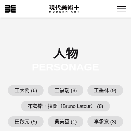
跳
現代美術+Logo
到
Menu
主
要
內
容
人物
PERSONAGE
王大閎 (6)
王福瑞 (8)
王墨林 (9)
布魯諾．拉圖（Bruno Latour） (8)
田啟元 (5)
吳美雲 (1)
李承寬 (3)