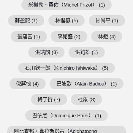
米榭勒．費佐（Michel Frizot） (1)
蘇盈龍 (1)
林惺嶽 (5)
甘尚平 (1)
張建富 (1)
李銘盛 (2)
林鉅 (4)
洪瑞麟 (3)
洪鈞雄 (1)
石川欽一郎（Kinichiro Ishiwaka） (5)
倪蔣懷 (4)
巴迪歐（Alain Badiou） (1)
梅丁衍 (7)
杜象 (8)
巴依尼（Dominique Païni） (1)
阿比查邦・韋拉斯塔古（Apichatpong