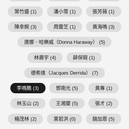
葉竹盛 (1)
潘小雪 (1)
張芳薇 (1)
陳幸婉 (3)
周靈芝 (1)
黃海鳴 (3)
唐娜．哈樂威（Donna Haraway） (5)
林壽宇 (4)
薛保瑕 (1)
德希達（Jacques Derrida） (7)
李鳴鵰 (3)
鄧南光 (5)
黃專 (1)
林玉山 (2)
王湘靈 (5)
張才 (2)
楊茂林 (2)
黨若洪 (0)
饒加恩 (5)