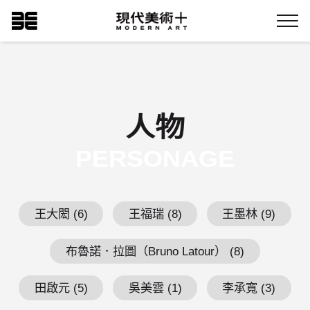
跳
現代美術+Logo
到
Menu
主
要
內
容
人物
PERSONAGE
王大閎 (6)
王福瑞 (8)
王墨林 (9)
布魯諾．拉圖（Bruno Latour） (8)
田啟元 (5)
吳美雲 (1)
李承寬 (3)