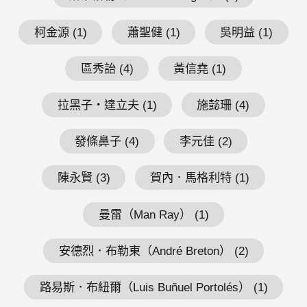
柯金源 (1)
蕭聖健 (1)
吳明益 (1)
區秀詒 (4)
黃信堯 (1)
拉黑子・達立夫 (1)
施懿珊 (4)
發條鼻子 (4)
李元佳 (2)
陳永賢 (3)
賀內．馬格利特 (1)
曼雷（Man Ray） (1)
安德烈．布勒東（André Breton） (2)
路易斯．布紐爾（Luis Buñuel Portolés） (1)