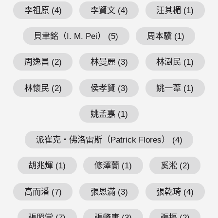
李祖原 (4)
李賢文 (4)
汪其楣 (1)
貝聿銘（I. M. Pei） (5)
周本驥 (1)
周逸昌 (2)
林曼麗 (3)
林澍民 (1)
林懷民 (2)
侯孝賢 (3)
姚一葦 (1)
姚孟嘉 (1)
派崔克・佛洛雷斯（Patrick Flores） (4)
胡兆煇 (1)
修澤蘭 (1)
奚淞 (2)
高而潘 (7)
張恩滿 (3)
張乾琦 (4)
張照堂 (7)
張肇康 (3)
張樞 (2)