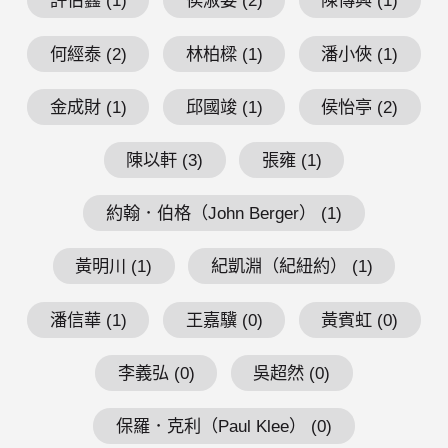
許伯鑫 (1)
侯淑姿 (2)
陳傳興 (1)
何經泰 (2)
林柏樑 (1)
潘小俠 (1)
金成財 (1)
邱國竣 (1)
侯怡亭 (2)
陳以軒 (3)
張雍 (1)
約翰．伯格（John Berger） (1)
黃明川 (1)
紀凱淵（紀紐約） (1)
潘信華 (1)
王嘉驥 (0)
黃賓虹 (0)
李義弘 (0)
吳超然 (0)
保羅．克利（Paul Klee） (0)