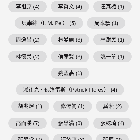
李祖原 (4)
李賢文 (4)
汪其楣 (1)
貝聿銘（I. M. Pei） (5)
周本驥 (1)
周逸昌 (2)
林曼麗 (3)
林澍民 (1)
林懷民 (2)
侯孝賢 (3)
姚一葦 (1)
姚孟嘉 (1)
派崔克・佛洛雷斯（Patrick Flores） (4)
胡兆煇 (1)
修澤蘭 (1)
奚淞 (2)
高而潘 (7)
張恩滿 (3)
張乾琦 (4)
張照堂 (7)
張肇康 (3)
張樞 (2)