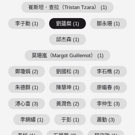
崔斯坦．查拉（Tristan Tzara） (1)
李子勳 (1)
劉薳粲 (1)
鄒永珊 (1)
邱杰森 (1)
莫珊嵐（Margot Guillemot） (1)
鄭瓊娟 (2)
劉國松 (3)
李石樵 (2)
朱德群 (1)
陳慧坤 (1)
廖繼春 (6)
溥心畬 (3)
黃潤色 (2)
李仲生 (3)
李錦繡 (1)
于彭 (1)
蕭勤 (3)