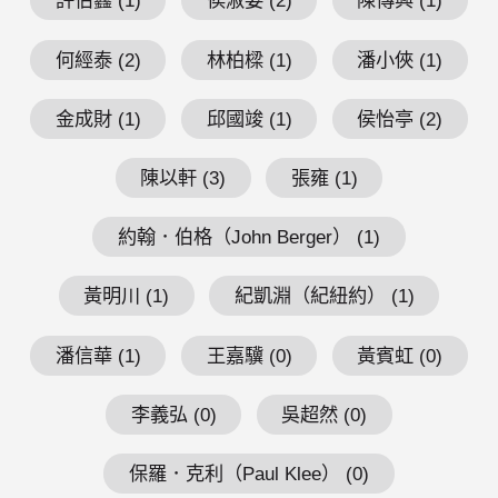
許伯鑫 (1)
侯淑姿 (2)
陳傳興 (1)
何經泰 (2)
林柏樑 (1)
潘小俠 (1)
金成財 (1)
邱國竣 (1)
侯怡亭 (2)
陳以軒 (3)
張雍 (1)
約翰．伯格（John Berger） (1)
黃明川 (1)
紀凱淵（紀紐約） (1)
潘信華 (1)
王嘉驥 (0)
黃賓虹 (0)
李義弘 (0)
吳超然 (0)
保羅．克利（Paul Klee） (0)