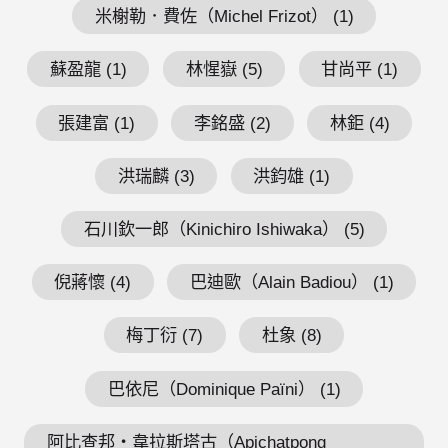
米榭勒．費佐（Michel Frizot） (1)
蘇盈龍 (1)
林惺嶽 (5)
甘尚平 (1)
張建富 (1)
李銘盛 (2)
林鉅 (4)
洪瑞麟 (3)
洪鈞雄 (1)
石川欽一郎（Kinichiro Ishiwaka） (5)
倪蔣懷 (4)
巴迪歐（Alain Badiou） (1)
梅丁衍 (7)
杜象 (8)
巴依尼（Dominique Païni） (1)
阿比查邦・韋拉斯塔古（Apichatpong