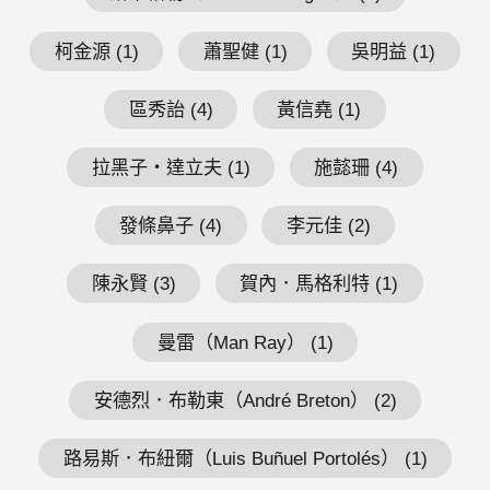
柯金源 (1)
蕭聖健 (1)
吳明益 (1)
區秀詒 (4)
黃信堯 (1)
拉黑子・達立夫 (1)
施懿珊 (4)
發條鼻子 (4)
李元佳 (2)
陳永賢 (3)
賀內．馬格利特 (1)
曼雷（Man Ray） (1)
安德烈．布勒東（André Breton） (2)
路易斯．布紐爾（Luis Buñuel Portolés） (1)