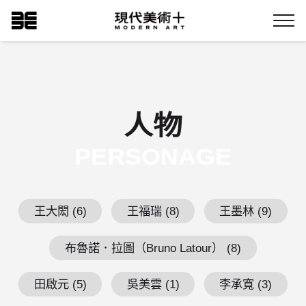
跳
現代美術+Logo
到
Menu
主
要
內
容
人物
PERSONAGE
王大閎 (6)
王福瑞 (8)
王墨林 (9)
布魯諾．拉圖（Bruno Latour） (8)
田啟元 (5)
吳美雲 (1)
李承寬 (3)