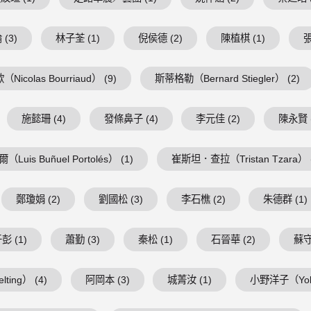
(3)
林子荃 (1)
倪侯德 (2)
陳植棋 (1)
張
Nicolas Bourriaud） (9)
斯蒂格勒（Bernard Stiegler） (2)
施懿珊 (4)
發條鼻子 (4)
李元佳 (2)
陳永賢 (
is Buñuel Portolés） (1)
崔斯坦．查拉（Tristan Tzara） (
鄭瓊娟 (2)
劉國松 (3)
李石樵 (2)
朱德群 (1)
彭 (1)
蕭勤 (3)
秦松 (1)
石晉華 (2)
蘇守
ing） (4)
阿岡本 (3)
城菁汝 (1)
小野洋子（Yoko