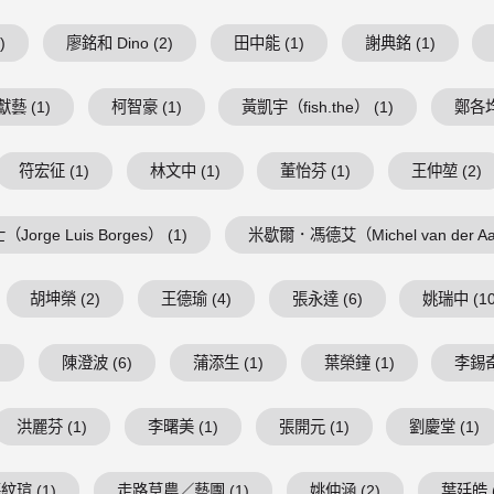
)
廖銘和 Dino (2)
田中能 (1)
謝典銘 (1)
藝 (1)
柯智豪 (1)
黃凱宇（fish.the） (1)
鄭各均
符宏征 (1)
林文中 (1)
董怡芬 (1)
王仲堃 (2)
Jorge Luis Borges） (1)
米歇爾．馮德艾（Michel van der Aa
胡坤榮 (2)
王德瑜 (4)
張永達 (6)
姚瑞中 (10
)
陳澄波 (6)
蒲添生 (1)
葉榮鐘 (1)
李錫奇
洪麗芬 (1)
李曙美 (1)
張開元 (1)
劉慶堂 (1)
紋瑄 (1)
走路草農／藝團 (1)
姚仲涵 (2)
葉廷皓 (