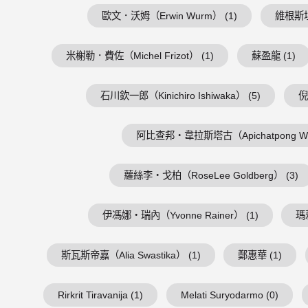
歐文．沃姆（Erwin Wurm） (1)
維根斯坦（
米榭勒．費佐（Michel Frizot） (1)
蘇盈龍 (1)
石川欽一郎（Kinichiro Ishiwaka） (5)
倪
阿比查邦・韋拉斯塔古（Apichatpong Weer
蘿絲李・戈柏（RoseLee Goldberg） (3)
伊馮娜・瑞內（Yvonne Rainer） (1)
瑪
斯瓦斯帝嘉（Alia Swastika） (1)
鄭惠華 (1)
Rirkrit Tiravanija (1)
Melati Suryodarmo (0)