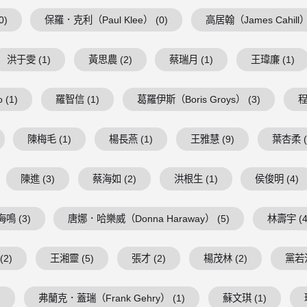
0)
保羅．克利（Paul Klee） (0)
高居翰（James Cahill）
洪于雯 (1)
黃思農 (2)
蔡瑞月 (1)
王瑋廉 (1)
 (1)
羅智信 (1)
葛羅伊斯（Boris Groys） (3)
程
陳梅毛 (1)
楊長燕 (1)
王雅慧 (9)
葉杏柔 (
陳進 (3)
蔡海如 (2)
洪根生 (1)
侯俊明 (4)
鳴 (3)
唐娜．哈樂威（Donna Haraway） (5)
林壽宇 (4
(2)
王湘靈 (5)
張才 (2)
楊茂林 (2)
黨若洪
)
弗蘭克．蓋瑞（Frank Gehry） (1)
蘇文琪 (1)