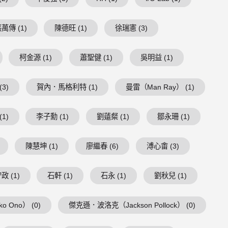
萬傳 (1)
陳德旺 (1)
徐瑞憲 (3)
柯金源 (1)
蕭聖健 (1)
吳明益 (1)
3)
賀內．馬格利特 (1)
曼雷（Man Ray） (1)
1)
李子勳 (1)
劉薳粲 (1)
鄒永珊 (1)
陳慧坤 (1)
廖繼春 (6)
溥心畬 (3)
政 (1)
石軒 (1)
石永 (1)
劉秋兒 (1)
 Ono） (0)
傑克遜．波洛克（Jackson Pollock） (0)