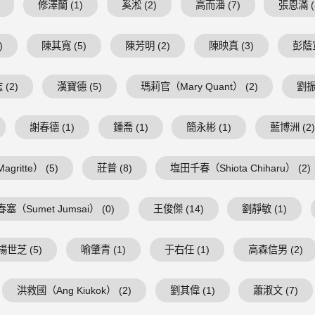
修澤蘭 (1)
奚淞 (2)
高而潘 (7)
張恩滿 (
)
陳其寬 (5)
陳芳明 (2)
陳映真 (3)
彭蔭宣
(2)
漢寶德 (5)
瑪莉官（Mary Quant） (2)
劉振
謝春德 (1)
鍾喬 (1)
簡永彬 (1)
藍博洲 (2
ritte） (5)
莊普 (8)
塩田千春（Shiota Chiharu） (2)
塞（Sumet Jumsai） (0)
王俊傑 (14)
劉靜敏 (1)
楊世芝 (5)
喻肇青 (1)
于右任 (1)
高森信男 (2)
洪救國（Ang Kiukok） (2)
劉其偉 (1)
蕭淑文 (7)