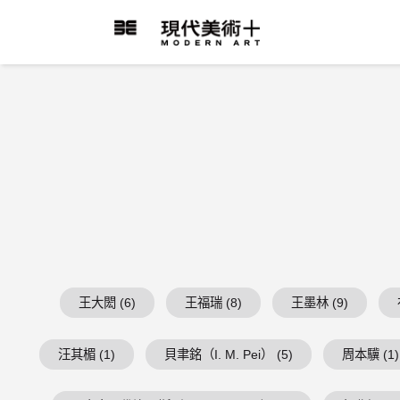
跳
到
現代美術+Logo
主
要
內
容
王大閎 (6)
王福瑞 (8)
王墨林 (9)
汪其楣 (1)
貝聿銘（I. M. Pei） (5)
周本驥 (1)