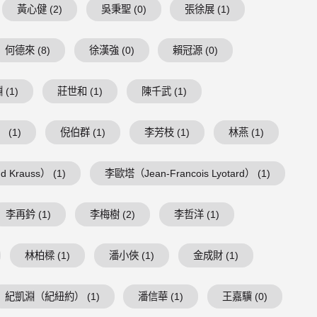
黃心健 (2)
吳秉聖 (0)
張徐展 (1)
何德來 (8)
徐漢強 (0)
賴冠源 (0)
(1)
莊世和 (1)
陳千武 (1)
 (1)
倪伯群 (1)
李芳枝 (1)
林燕 (1)
 Krauss） (1)
李歐塔（Jean-Francois Lyotard） (1)
李再鈐 (1)
李梅樹 (2)
李哲洋 (1)
林柏樑 (1)
潘小俠 (1)
金成財 (1)
紀凱淵（紀紐約） (1)
潘信華 (1)
王嘉驥 (0)