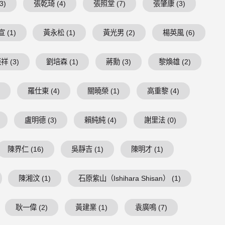
3)
張乾琦 (4)
張照堂 (7)
張肇康 (3)
 (1)
黃永松 (1)
黃光男 (2)
楊英風 (6)
祥 (3)
劉培森 (1)
蔣勳 (3)
黎煥雄 (2)
)
羅仕東 (4)
關曉榮 (1)
高重黎 (4)
盧明德 (3)
賴純純 (4)
謝里法 (0)
陳界仁 (16)
吳靜吉 (1)
陳明才 (1)
陳湘汶 (1)
石原紫山（Ishihara Shisan） (1)
耿一偉 (2)
黃建業 (1)
袁廣鳴 (7)