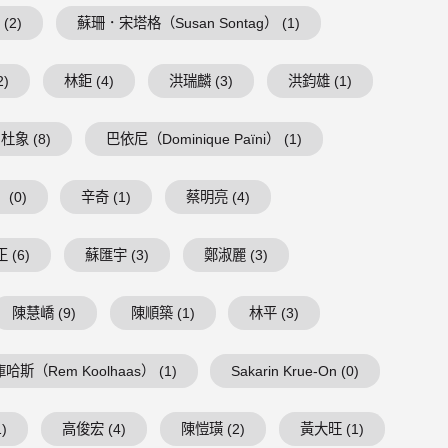
(2)
蘇珊．宋塔格（Susan Sontag） (1)
2)
林鉅 (4)
洪瑞麟 (3)
洪鈞雄 (1)
杜象 (8)
巴依尼（Dominique Païni） (1)
(0)
辛奇 (1)
蔡明亮 (4)
 (6)
蘇匯宇 (3)
鄭淑麗 (3)
陳慧嶠 (9)
陳順築 (1)
林平 (3)
庫哈斯（Rem Koolhaas） (1)
Sakarin Krue-On (0)
)
高俊宏 (4)
陳愷璜 (2)
黃大旺 (1)