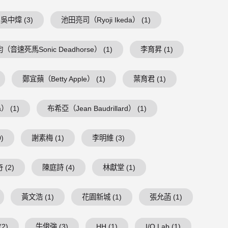
吳中煒 (3)
池田亮司（Ryoji Ikeda） (1)
（音速死馬Sonic Deadhorse） (1)
李育昇 (1)
鄭宜蘋（Betty Apple） (1)
葉育君 (1)
） (1)
布希亞（Jean Baudrillard） (1)
)
謝素梅 (1)
李明維 (3)
 (2)
陳庭詩 (4)
林獻堂 (1)
黃文浩 (1)
花園新城 (1)
張允菡 (1)
2)
牛俊強 (3)
HH (1)
I/O Lab (1)