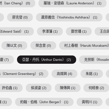
（Ian Cheng） (0)
蘿瑞．安德森（Laurie Anderson） (1)
廖克發 (0)
蘆原義信（Yoshinobu Ashihara） (1)
ward Said） (1)
李澤藩 (1)
鄭世璠 (1)
王白淵 
陳以文 (0)
榮念曾 (0)
村上春樹（Haruki Murakami）
 (7)
亞瑟．丹托（Arthur Danto） (2)
克勞斯（Rosalind
lement Greenberg） (2)
高燦興 (4)
朱銘 (1)
許伯鑫 (1)
侯淑姿 (2)
陳傳興 (1)
何經泰 (2)
 (1)
約翰．伯格（John Berger） (1)
黃明川 (1)