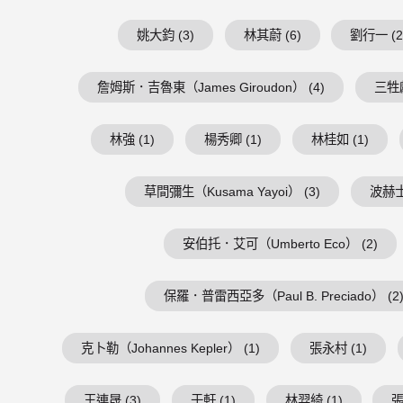
姚大鈞 (3)
林其蔚 (6)
劉行一 (2
詹姆斯．吉魯東（James Giroudon） (4)
三牲獻
林強 (1)
楊秀卿 (1)
林桂如 (1)
草間彌生（Kusama Yayoi） (3)
波赫士（
安伯托．艾可（Umberto Eco） (2)
保羅．普雷西亞多（Paul B. Preciado） (2
克卜勒（Johannes Kepler） (1)
張永村 (1)
王連晟 (3)
于軒 (1)
林羿綺 (1)
張