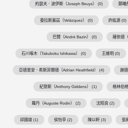
約瑟夫．波伊斯（Joseph Beuys） (0)
鄭曦然
委拉斯蓋茲（Velázquez） (0)
許紘源 (0)
巴贊（André Bazin） (0)
薩依德（Ed
石川啄木（Takuboku Ishikawa） (0)
王維明 (0)
亞德里安．希斯菲爾德（Adrian Heathfield） (4)
謝德慶
紀登斯（Anthony Giddens） (1)
格林伯格（C
羅丹（Auguste Rodin） (2)
沈昭良 (2)
邱國竣 (1)
侯怡亭 (2)
陳以軒 (3)
張雍