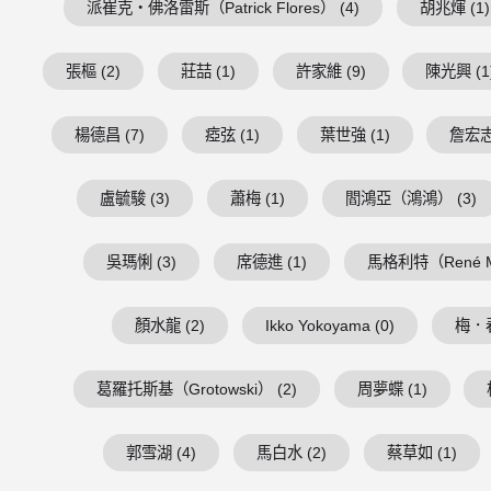
派崔克・佛洛雷斯（Patrick Flores） (4)
胡兆煇 (1)
張樞 (2)
莊喆 (1)
許家維 (9)
陳光興 (1
楊德昌 (7)
瘂弦 (1)
葉世強 (1)
詹宏志 
盧毓駿 (3)
蕭梅 (1)
閻鴻亞（鴻鴻） (3)
吳瑪悧 (3)
席德進 (1)
馬格利特（René Mag
顏水龍 (2)
Ikko Yokoyama (0)
梅．春
葛羅托斯基（Grotowski） (2)
周夢蝶 (1)
郭雪湖 (4)
馬白水 (2)
蔡草如 (1)