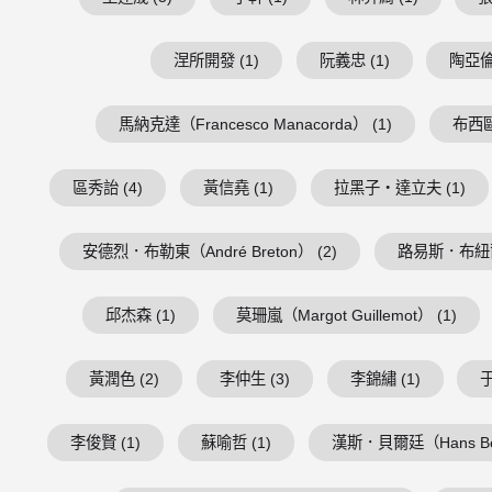
涅所開發 (1)
阮義忠 (1)
陶亞倫 
馬納克達（Francesco Manacorda） (1)
布西歐（
區秀詒 (4)
黃信堯 (1)
拉黑子・達立夫 (1)
安德烈．布勒東（André Breton） (2)
路易斯．布紐爾（Lu
邱杰森 (1)
莫珊嵐（Margot Guillemot） (1)
黃潤色 (2)
李仲生 (3)
李錦繡 (1)
于
李俊賢 (1)
蘇喻哲 (1)
漢斯．貝爾廷（Hans Belt