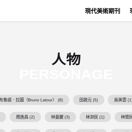
現代美術期刊
人物
PERSONAGE
布魯諾．拉圖（Bruno Latour） (8)
田啟元 (5)
吳美雲 (1
周逸昌 (2)
林曼麗 (3)
林澍民 (1)
林懷民 