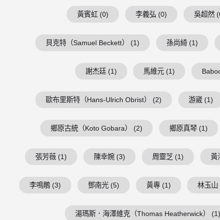
黃賓虹 (0)
李義弘 (0)
吳超然 (
貝克特（Samuel Beckett） (1)
孫尚綺 (1)
謝杰廷 (1)
馬維元 (1)
Baboo
歐布里斯特（Hans-Ulrich Obrist） (2)
游崴 (1)
鄉原古統（Koto Gobara） (2)
鄉原真琴 (1)
張芳薇 (1)
陳幸婉 (3)
周靈芝 (1)
黃海
李鳴鵰 (3)
鄧南光 (5)
黃專 (1)
林玉山 
湯瑪斯．海澤維克（Thomas Heatherwick） (1