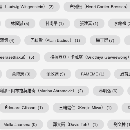
Ludwig Wittgenstein） (2)
布列松（Henri Cartier-Bresson） 
林惺嶽 (5)
甘尚平 (1)
張建富 (1)
李銘盛 (
蔣懷 (4)
巴迪歐（Alain Badiou） (1)
梅丁衍 (7)
asethakul） (5)
格拉西亞・卡威望（Gridthiya Gaweewong） 
黃博志 (3)
余政達 (9)
FAMEME (1)
周育正
莉娜・阿布拉莫維奇（Marina Abramovic） (2)
林明弘 (6)
Édouard Glissant (1)
三輪健仁（Kenjin Miwa） (1)
Mella Jaarsma (0)
鄭大衛（David Teh） (1)
劉文棟 (1