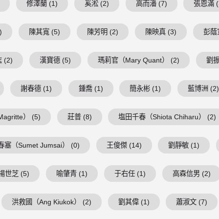
修澤蘭 (1)
奚淞 (2)
高而潘 (7)
張恩滿 (
)
陳其寬 (5)
陳芳明 (2)
陳映真 (3)
彭蔭宣
(2)
漢寶德 (5)
瑪莉官（Mary Quant） (2)
劉振
謝春德 (1)
鍾喬 (1)
簡永彬 (1)
藍博洲 (2
ritte） (5)
莊普 (8)
塩田千春（Shiota Chiharu） (2)
塞（Sumet Jumsai） (0)
王俊傑 (14)
劉靜敏 (1)
楊世芝 (5)
喻肇青 (1)
于右任 (1)
高森信男 (2)
洪救國（Ang Kiukok） (2)
劉其偉 (1)
蕭淑文 (7)