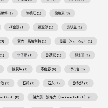
萬傳 (1)
陳德旺 (1)
徐瑞憲 (3)
柯金源 (1)
蕭聖健 (1)
吳明益 (1)
3)
賀內．馬格利特 (1)
曼雷（Man Ray） (1)
1)
李子勳 (1)
劉薳粲 (1)
鄒永珊 (1)
陳慧坤 (1)
廖繼春 (6)
溥心畬 (3)
政 (1)
石軒 (1)
石永 (1)
劉秋兒 (1)
 Ono） (0)
傑克遜．波洛克（Jackson Pollock） (0)