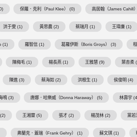
0)
保羅．克利（Paul Klee） (0)
高居翰（James Cahill）
洪于雯 (1)
黃思農 (2)
蔡瑞月 (1)
王瑋廉 (1)
 (1)
羅智信 (1)
葛羅伊斯（Boris Groys） (3)
程
陳梅毛 (1)
楊長燕 (1)
王雅慧 (9)
葉杏柔 (
陳進 (3)
蔡海如 (2)
洪根生 (1)
侯俊明 (4)
鳴 (3)
唐娜．哈樂威（Donna Haraway） (5)
林壽宇 (4
(2)
王湘靈 (5)
張才 (2)
楊茂林 (2)
黨若洪
)
弗蘭克．蓋瑞（Frank Gehry） (1)
蘇文琪 (1)