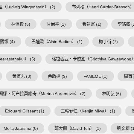
Ludwig Wittgenstein） (2)
布列松（Henri Cartier-Bresson） 
林惺嶽 (5)
甘尚平 (1)
張建富 (1)
李銘盛 (
蔣懷 (4)
巴迪歐（Alain Badiou） (1)
梅丁衍 (7)
asethakul） (5)
格拉西亞・卡威望（Gridthiya Gaweewong） 
黃博志 (3)
余政達 (9)
FAMEME (1)
周育正
莉娜・阿布拉莫維奇（Marina Abramovic） (2)
林明弘 (6)
Édouard Glissant (1)
三輪健仁（Kenjin Miwa） (1)
Mella Jaarsma (0)
鄭大衛（David Teh） (1)
劉文棟 (1