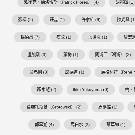
派崔克・佛洛雷斯（Patrick Flores） (4)
胡兆煇 (1)
張樞 (2)
莊喆 (1)
許家維 (9)
陳光興 (1
楊德昌 (7)
瘂弦 (1)
葉世強 (1)
詹宏志 
盧毓駿 (3)
蕭梅 (1)
閻鴻亞（鴻鴻） (3)
吳瑪悧 (3)
席德進 (1)
馬格利特（René Mag
顏水龍 (2)
Ikko Yokoyama (0)
梅．春
葛羅托斯基（Grotowski） (2)
周夢蝶 (1)
郭雪湖 (4)
馬白水 (2)
蔡草如 (1)