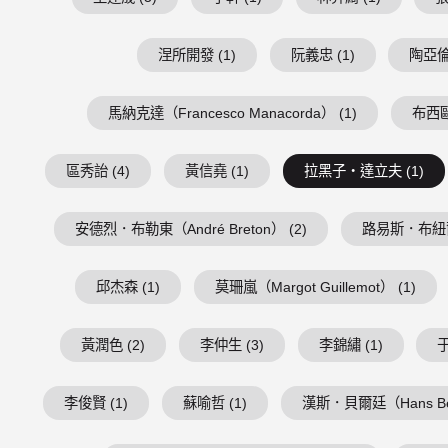
涅所開發 (1)
阮義忠 (1)
陶亞倫 
馬納克達（Francesco Manacorda） (1)
布西歐（
區秀詒 (4)
黃信堯 (1)
拉黑子・達立夫 (1)
安德烈．布勒東（André Breton） (2)
路易斯．布紐爾（Lu
邱杰森 (1)
莫珊嵐（Margot Guillemot） (1)
黃潤色 (2)
李仲生 (3)
李錦繡 (1)
于
李俊賢 (1)
蘇喻哲 (1)
漢斯．貝爾廷（Hans Belt