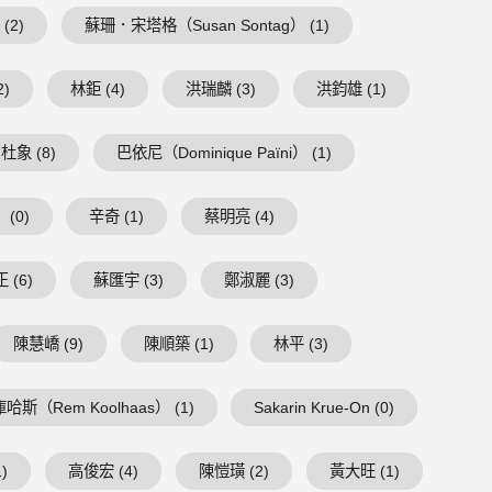
(2)
蘇珊．宋塔格（Susan Sontag） (1)
2)
林鉅 (4)
洪瑞麟 (3)
洪鈞雄 (1)
杜象 (8)
巴依尼（Dominique Païni） (1)
(0)
辛奇 (1)
蔡明亮 (4)
 (6)
蘇匯宇 (3)
鄭淑麗 (3)
陳慧嶠 (9)
陳順築 (1)
林平 (3)
庫哈斯（Rem Koolhaas） (1)
Sakarin Krue-On (0)
)
高俊宏 (4)
陳愷璜 (2)
黃大旺 (1)