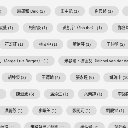
)
廖銘和 Dino (2)
田中能 (1)
謝典銘 (1)
藝 (1)
柯智豪 (1)
黃凱宇（fish.the） (1)
鄭各均
符宏征 (1)
林文中 (1)
董怡芬 (1)
王仲堃 (2)
Jorge Luis Borges） (1)
米歇爾．馮德艾（Michel van der Aa
胡坤榮 (2)
王德瑜 (4)
張永達 (6)
姚瑞中 (10
)
陳澄波 (6)
蒲添生 (1)
葉榮鐘 (1)
李錫奇
洪麗芬 (1)
李曙美 (1)
張開元 (1)
劉慶堂 (1)
紋瑄 (1)
走路草農／藝團 (1)
姚仲涵 (2)
葉廷皓 (