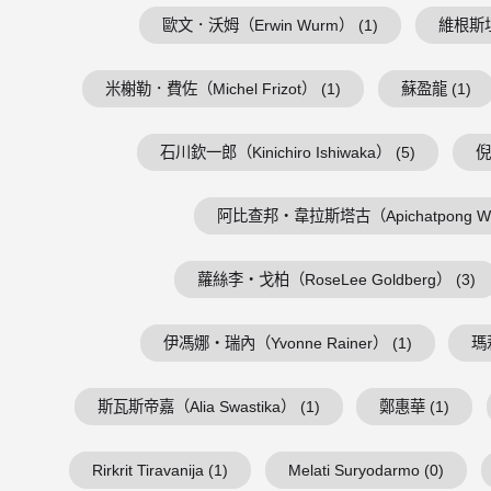
歐文．沃姆（Erwin Wurm） (1)
維根斯坦（
米榭勒．費佐（Michel Frizot） (1)
蘇盈龍 (1)
石川欽一郎（Kinichiro Ishiwaka） (5)
倪
阿比查邦・韋拉斯塔古（Apichatpong Weer
蘿絲李・戈柏（RoseLee Goldberg） (3)
伊馮娜・瑞內（Yvonne Rainer） (1)
瑪
斯瓦斯帝嘉（Alia Swastika） (1)
鄭惠華 (1)
Rirkrit Tiravanija (1)
Melati Suryodarmo (0)