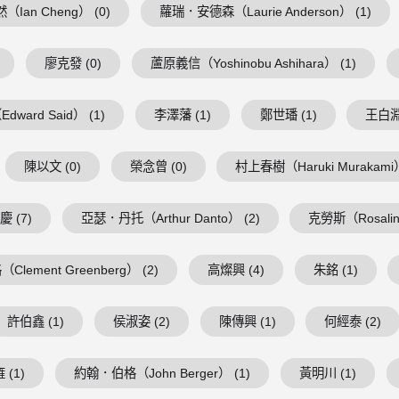
（Ian Cheng） (0)
蘿瑞．安德森（Laurie Anderson） (1)
廖克發 (0)
蘆原義信（Yoshinobu Ashihara） (1)
ward Said） (1)
李澤藩 (1)
鄭世璠 (1)
王白淵 
陳以文 (0)
榮念曾 (0)
村上春樹（Haruki Murakami）
 (7)
亞瑟．丹托（Arthur Danto） (2)
克勞斯（Rosalind
lement Greenberg） (2)
高燦興 (4)
朱銘 (1)
許伯鑫 (1)
侯淑姿 (2)
陳傳興 (1)
何經泰 (2)
 (1)
約翰．伯格（John Berger） (1)
黃明川 (1)