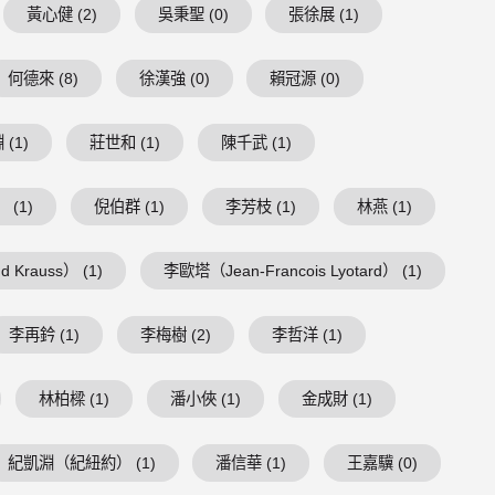
黃心健 (2)
吳秉聖 (0)
張徐展 (1)
何德來 (8)
徐漢強 (0)
賴冠源 (0)
(1)
莊世和 (1)
陳千武 (1)
 (1)
倪伯群 (1)
李芳枝 (1)
林燕 (1)
 Krauss） (1)
李歐塔（Jean-Francois Lyotard） (1)
李再鈐 (1)
李梅樹 (2)
李哲洋 (1)
林柏樑 (1)
潘小俠 (1)
金成財 (1)
紀凱淵（紀紐約） (1)
潘信華 (1)
王嘉驥 (0)