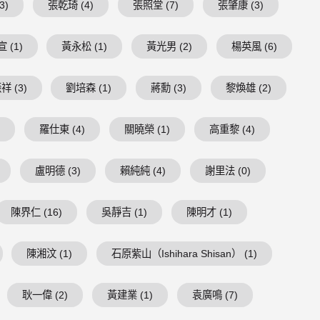
3)
張乾琦 (4)
張照堂 (7)
張肇康 (3)
 (1)
黃永松 (1)
黃光男 (2)
楊英風 (6)
祥 (3)
劉培森 (1)
蔣勳 (3)
黎煥雄 (2)
)
羅仕東 (4)
關曉榮 (1)
高重黎 (4)
盧明德 (3)
賴純純 (4)
謝里法 (0)
陳界仁 (16)
吳靜吉 (1)
陳明才 (1)
陳湘汶 (1)
石原紫山（Ishihara Shisan） (1)
耿一偉 (2)
黃建業 (1)
袁廣鳴 (7)