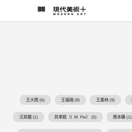
跳
到
現代美術+Logo
主
要
內
容
王大閎 (6)
王福瑞 (8)
王墨林 (9)
汪其楣 (1)
貝聿銘（I. M. Pei） (5)
周本驥 (1)