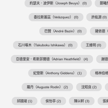
約瑟夫．波伊斯（Joseph Beuys） (0)
鄭曦然
委拉斯蓋茲（Velázquez） (0)
許紘源 (0)
巴贊（André Bazin） (0)
薩依德（Ed
石川啄木（Takuboku Ishikawa） (0)
王維明 (0)
亞德里安．希斯菲爾德（Adrian Heathfield） (4)
謝德慶
紀登斯（Anthony Giddens） (1)
格林伯格（C
羅丹（Auguste Rodin） (2)
沈昭良 (2)
邱國竣 (1)
侯怡亭 (2)
陳以軒 (3)
張雍