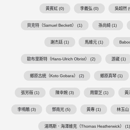
黃賓虹 (0)
李義弘 (0)
吳超然 (
貝克特（Samuel Beckett） (1)
孫尚綺 (1)
謝杰廷 (1)
馬維元 (1)
Baboo
歐布里斯特（Hans-Ulrich Obrist） (2)
游崴 (1)
鄉原古統（Koto Gobara） (2)
鄉原真琴 (1)
張芳薇 (1)
陳幸婉 (3)
周靈芝 (1)
黃海
李鳴鵰 (3)
鄧南光 (5)
黃專 (1)
林玉山 
湯瑪斯．海澤維克（Thomas Heatherwick） (1