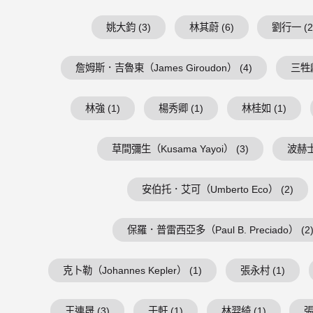
姚大鈞 (3)
林其蔚 (6)
劉行一 (2
詹姆斯．吉魯東（James Giroudon） (4)
三牲獻
林強 (1)
楊秀卿 (1)
林桂如 (1)
草間彌生（Kusama Yayoi） (3)
波赫士（
安伯托．艾可（Umberto Eco） (2)
保羅．普雷西亞多（Paul B. Preciado） (2
克卜勒（Johannes Kepler） (1)
張永村 (1)
王連晟 (3)
于軒 (1)
林羿綺 (1)
張