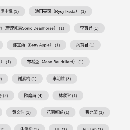
吳中煒 (3)
池田亮司（Ryoji Ikeda） (1)
（音速死馬Sonic Deadhorse） (1)
李育昇 (1)
鄭宜蘋（Betty Apple） (1)
葉育君 (1)
） (1)
布希亞（Jean Baudrillard） (1)
)
謝素梅 (1)
李明維 (3)
 (2)
陳庭詩 (4)
林獻堂 (1)
黃文浩 (1)
花園新城 (1)
張允菡 (1)
2)
牛俊強 (3)
HH (1)
I/O Lab (1)