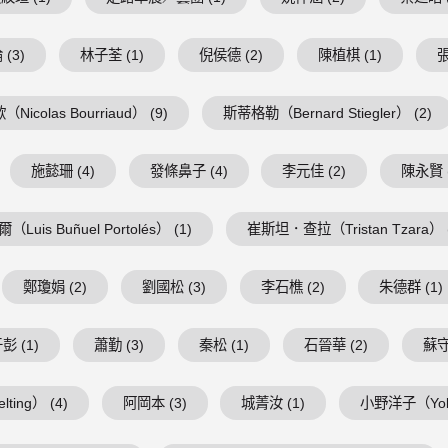
(3)
林子荃 (1)
倪侯德 (2)
陳植棋 (1)
張
Nicolas Bourriaud） (9)
斯蒂格勒（Bernard Stiegler） (2)
施懿珊 (4)
發條鼻子 (4)
李元佳 (2)
陳永賢 (
is Buñuel Portolés） (1)
崔斯坦．查拉（Tristan Tzara） (
鄭瓊娟 (2)
劉國松 (3)
李石樵 (2)
朱德群 (1)
彭 (1)
蕭勤 (3)
秦松 (1)
石晉華 (2)
蘇守
ing） (4)
阿岡本 (3)
城菁汝 (1)
小野洋子（Yoko