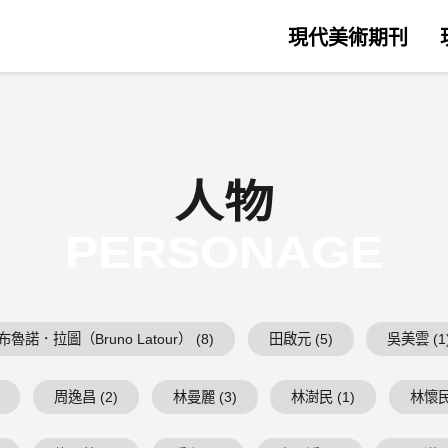
現代美術期刊
人物
PERSONAGE
布魯諾．拉圖（Bruno Latour） (8)
田啟元 (5)
吳美雲 (1
周逸昌 (2)
林曼麗 (3)
林澍民 (1)
林懷民 