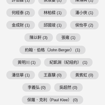
許伯鑫 (1)
侯淑姿 (2)
陳傳興 (1)
何經泰 (2)
林柏樑 (1)
潘小俠 (1)
金成財 (1)
邱國竣 (1)
侯怡亭 (2)
陳以軒 (3)
張雍 (1)
約翰．伯格（John Berger） (1)
黃明川 (1)
紀凱淵（紀紐約） (1)
潘信華 (1)
王嘉驥 (0)
黃賓虹 (0)
李義弘 (0)
吳超然 (0)
保羅．克利（Paul Klee） (0)