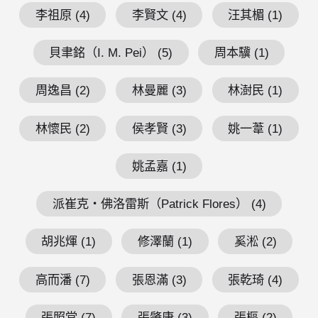
李祖原 (4)
李賢文 (4)
汪其楣 (1)
貝聿銘（I. M. Pei） (5)
周本驥 (1)
周逸昌 (2)
林曼麗 (3)
林澍民 (1)
林懷民 (2)
侯孝賢 (3)
姚一葦 (1)
姚孟嘉 (1)
派崔克・佛洛雷斯（Patrick Flores） (4)
胡兆煇 (1)
修澤蘭 (1)
奚淞 (2)
高而潘 (7)
張恩滿 (3)
張乾琦 (4)
張照堂 (7)
張肇康 (3)
張樞 (2)