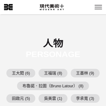
跳
現代美術+Logo
到
Menu
主
要
內
容
人物
PERSONAGE
王大閎 (6)
王福瑞 (8)
王墨林 (9)
布魯諾．拉圖（Bruno Latour） (8)
田啟元 (5)
吳美雲 (1)
李承寬 (3)