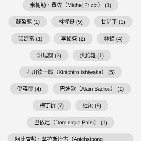
米榭勒．費佐（Michel Frizot） (1)
蘇盈龍 (1)
林惺嶽 (5)
甘尚平 (1)
張建富 (1)
李銘盛 (2)
林鉅 (4)
洪瑞麟 (3)
洪鈞雄 (1)
石川欽一郎（Kinichiro Ishiwaka） (5)
倪蔣懷 (4)
巴迪歐（Alain Badiou） (1)
梅丁衍 (7)
杜象 (8)
巴依尼（Dominique Païni） (1)
阿比查邦・韋拉斯塔古（Apichatpong