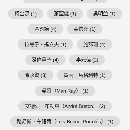
柯金源 (1)
蕭聖健 (1)
吳明益 (1)
區秀詒 (4)
黃信堯 (1)
拉黑子・達立夫 (1)
施懿珊 (4)
發條鼻子 (4)
李元佳 (2)
陳永賢 (3)
賀內．馬格利特 (1)
曼雷（Man Ray） (1)
安德烈．布勒東（André Breton） (2)
路易斯．布紐爾（Luis Buñuel Portolés） (1)