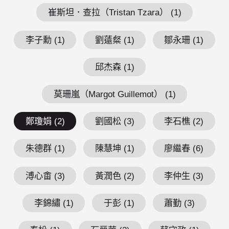
崔斯坦．查拉（Tristan Tzara） (1)
李子勳 (1)
劉薳粲 (1)
鄒永珊 (1)
邱杰森 (1)
莫珊嵐（Margot Guillemot） (1)
鄭瓊娟 (2)
劉國松 (3)
李石樵 (2)
朱德群 (1)
陳慧坤 (1)
廖繼春 (6)
溥心畬 (3)
黃潤色 (2)
李仲生 (3)
李錦繡 (1)
于彭 (1)
蕭勤 (3)