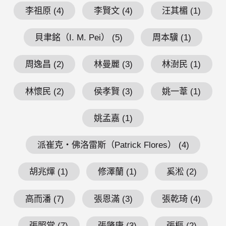
李祖原 (4)
李賢文 (4)
汪其楣 (1)
貝聿銘（I. M. Pei） (5)
周本驥 (1)
周逸昌 (2)
林曼麗 (3)
林澍民 (1)
林懷民 (2)
侯孝賢 (3)
姚一葦 (1)
姚孟嘉 (1)
派崔克・佛洛雷斯（Patrick Flores） (4)
胡兆煇 (1)
修澤蘭 (1)
奚淞 (2)
高而潘 (7)
張恩滿 (3)
張乾琦 (4)
張照堂 (7)
張肇康 (3)
張樞 (2)