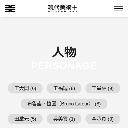
跳
現代美術+Logo
到
Menu
主
要
內
容
人物
PERSONAGE
王大閎 (6)
王福瑞 (8)
王墨林 (9)
布魯諾．拉圖（Bruno Latour） (8)
田啟元 (5)
吳美雲 (1)
李承寬 (3)