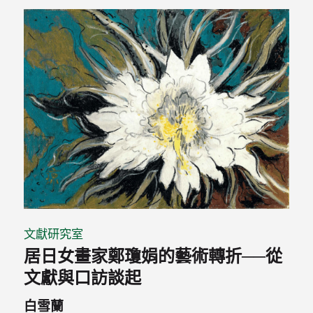
文獻研究室
居日女畫家鄭瓊娟的藝術轉折──從
文獻與口訪談起
白雪蘭