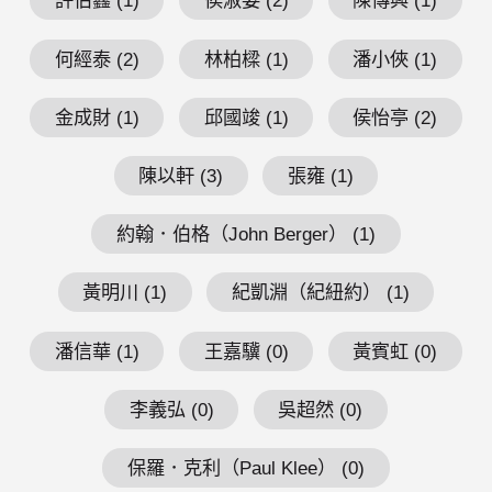
許伯鑫 (1)
侯淑姿 (2)
陳傳興 (1)
何經泰 (2)
林柏樑 (1)
潘小俠 (1)
金成財 (1)
邱國竣 (1)
侯怡亭 (2)
陳以軒 (3)
張雍 (1)
約翰．伯格（John Berger） (1)
黃明川 (1)
紀凱淵（紀紐約） (1)
潘信華 (1)
王嘉驥 (0)
黃賓虹 (0)
李義弘 (0)
吳超然 (0)
保羅．克利（Paul Klee） (0)