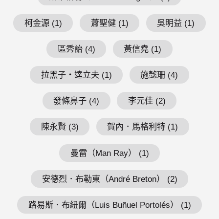
柯金源 (1)
蕭聖健 (1)
吳明益 (1)
區秀詒 (4)
黃信堯 (1)
拉黑子・達立夫 (1)
施懿珊 (4)
發條鼻子 (4)
李元佳 (2)
陳永賢 (3)
賀內．馬格利特 (1)
曼雷（Man Ray） (1)
安德烈．布勒東（André Breton） (2)
路易斯．布紐爾（Luis Buñuel Portolés） (1)