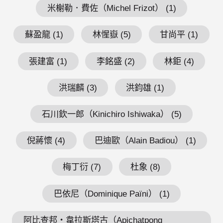
米榭勒．費佐（Michel Frizot） (1)
蘇盈龍 (1)
林惺嶽 (5)
甘尚平 (1)
張建富 (1)
李銘盛 (2)
林鉅 (4)
洪瑞麟 (3)
洪鈞雄 (1)
石川欽一郎（Kinichiro Ishiwaka） (5)
倪蔣懷 (4)
巴迪歐（Alain Badiou） (1)
梅丁衍 (7)
杜象 (8)
巴依尼（Dominique Païni） (1)
阿比查邦・韋拉斯塔古（Apichatpong