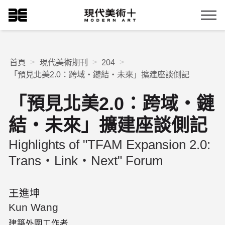
跳
現代美術+Logo
到
Menu
主
要
內
容
首頁
現代美術期刊
204
「預見北美2.0：跨域‧鏈結‧未來」擴建座談側記
「預見北美2.0：跨域‧鏈
結‧未來」擴建座談側記
Highlights of "TFAM Expansion 2.0:
Trans‧Link‧Next" Forum
王進坤
Kun Wang
建築外圍工作者