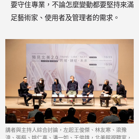
要守住專業，不論怎麼變動都要堅持來滿
足藝術家、使用者及管理者的需求。
講者與主持人綜合討論，左起王俊傑、林友寒、梁豫
漳、張樞、姚仁喜、潘一如、王俊雄，北美館視聽室，