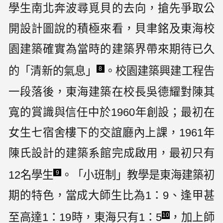
學生南北奔波尋覓貝的去向，搶先爭取公
開設計圖說的積極來看，貝聿銘及東海校
園建築確實為當時的建築界帶來期待已久
的「清新的氣息」
。校園建築興建工程告
8
一段落後，東海建築在校長吳德耀對陳其
寬的賞識與信任中於1960年創設；最初在
女生七宿舍樓下的交誼廳內上課，1961年
陳氏設計的建築系館完成啟用，最初只有
12名學生
。「小班制」教學是東海建築初
9
期的特色，當成大師生比為1：9、逢甲甚
至高達1：19時，東海只有1：5
，加上師
10