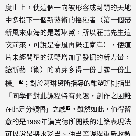
度山上，使這個一向被形容成封閉的天地
中多投下一個新藝術的播種者（第一個帶
新風來東海的是葛琳黛，所以莊喆先生這
次前來，可說是春風再綠江南岸），使這
片未經開墾的沃野增加了發掘的新力量，
讓新藝（術）的萌芽多得一份甘露一份生
機」
；對於葛琳黛所指導的雕塑班則指出
15
「同學們對此課程特有興趣，創作之困難
在此足分領悟」之感
。雖然如此，值得留
16
意的是1969年漢寶德所開設的建築表現法
可以說是將水彩畫、油畫等課程重新收斂