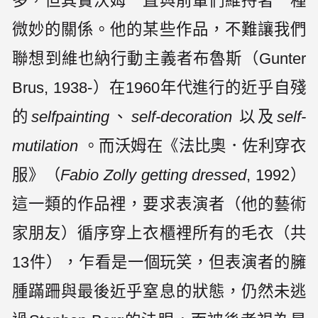
多，但其實沃姆一直與前輩們維持著一種
微妙的關係。他的某些作品，不難讓我們
聯想到維也納行動主義者布魯斯（Gunter
Brus, 1938-）在1960年代進行的近乎自殘
的
selfpainting
、
self-decoration
以及
self-
mutilation
。而沃姆在《法比奧．佐利穿衣
服》（
Fabio Zolly getting dressed
, 1992）
這一類的作品裡，要求表演者（他的藝術
家朋友）循序穿上衣櫃裡所有的毛衣（共
13件），乍看是一個玩笑，但表演者的臃
腫蹣跚與最後近乎窒息的狀態，仍然未逃