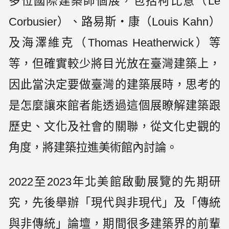
多位國際建築師個展，包括柯比意（Le
Corbusier）、路易斯・康（Louis Kahn）
及海澤維克（Thomas Heatherwick）等
等，但確實較少將目光放在臺灣建築上，
因此當決定要做臺灣的建築展時，思考的
是怎麼讓來館者能透過這個展瞭解建築跟
歷史、文化及社會的關聯，從文化史觀的
角度，將建築拉進美術館內討論。
2022至2023年北美館啟動展覽的先期研
究，先後舉辦「現代與非現代」及「傳統
與非傳統」論壇，期間很多建築界的前輩