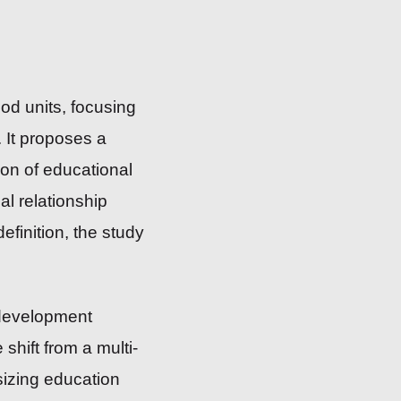
d units, focusing
. It proposes a
ion of educational
al relationship
finition, the study
 development
shift from a multi-
izing education