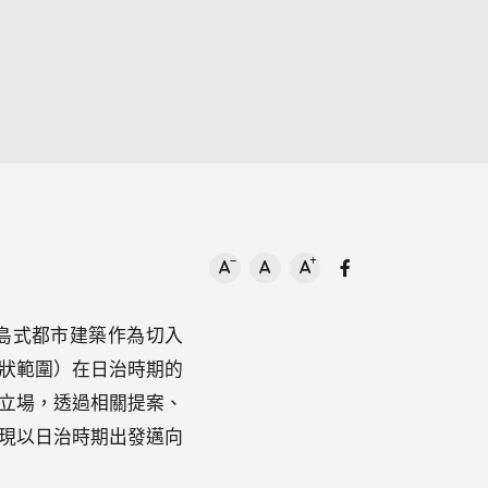
Facebook分享
文字尺寸縮小
文字尺寸正常
文字尺寸增加
島式都市建築作為切入
狀範圍）在日治時期的
立場，透過相關提案、
現以日治時期出發邁向