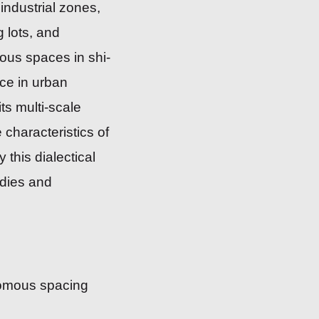
ndustrial zones,
 lots, and
ous spaces in shi-
ce in urban
ts multi-scale
 characteristics of
 this dialectical
udies and
nomous spacing