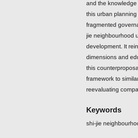
and the knowledge 
this urban planning
fragmented governa
jie neighbourhood u
development. It rein
dimensions and educ
this counterproposal
framework to simila
reevaluating compa
Keywords
shi-jie neighbourh