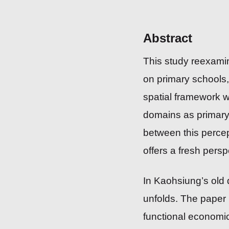
Abstract
This study reexami
on primary schools,
spatial framework wi
domains as primary 
between this percep
offers a fresh persp
In Kaohsiung’s old 
unfolds. The paper r
functional economi