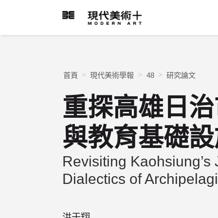
跳
到
現代美術+Logo
主
要
內
容
首頁
現代美術學報
48
研究論文
重探高雄日治
與教育基礎設
Revisiting Kaohsiung’s
Dialectics of Archipelag
洪于翔