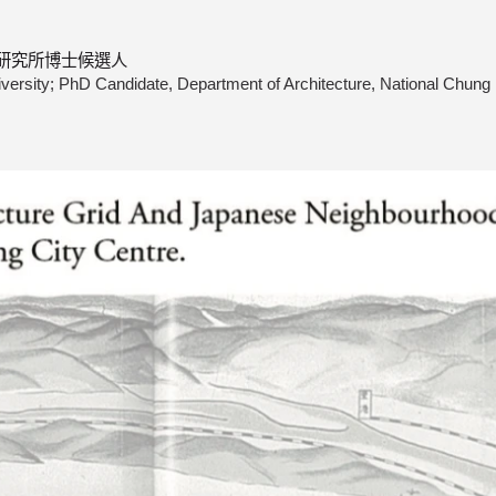
研究所博士候選人
iversity; PhD Candidate, Department of Architecture, National Chung