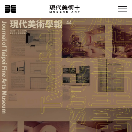
跳
現代美術+Logo
到
Menu
主
要
內
容