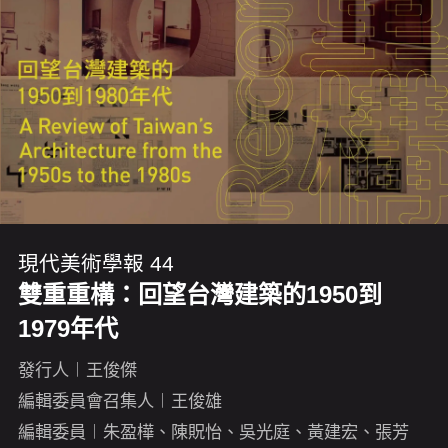
現代美術學報 44
雙重重構：回望台灣建築的1950到
1979年代
發行人︱王俊傑
編輯委員會召集人︱王俊雄
編輯委員︱朱盈樺、陳貺怡、吳光庭、黃建宏、張芳