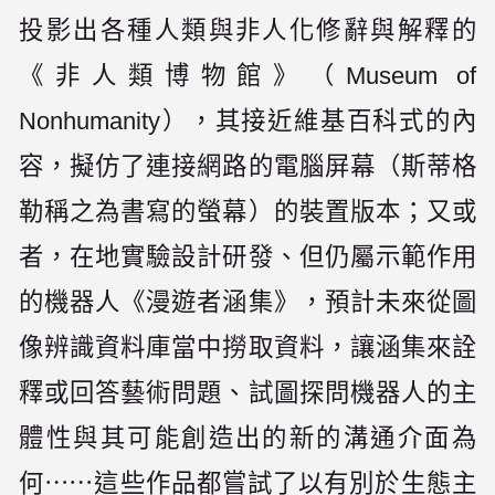
投影出各種人類與非人化修辭與解釋的
《非人類博物館》（Museum of
Nonhumanity），其接近維基百科式的內
容，擬仿了連接網路的電腦屏幕（斯蒂格
勒稱之為書寫的螢幕）的裝置版本；又或
者，在地實驗設計研發、但仍屬示範作用
的機器人《漫遊者涵集》，預計未來從圖
像辨識資料庫當中撈取資料，讓涵集來詮
釋或回答藝術問題、試圖探問機器人的主
體性與其可能創造出的新的溝通介面為
何⋯⋯這些作品都嘗試了以有別於生態主