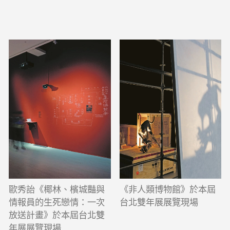
歐秀詒《椰林、檳城豔與
《非人類博物館》於本屆
情報員的生死戀情：一次
台北雙年展展覽現場
放送計畫》於本屆台北雙
年展展覽現場