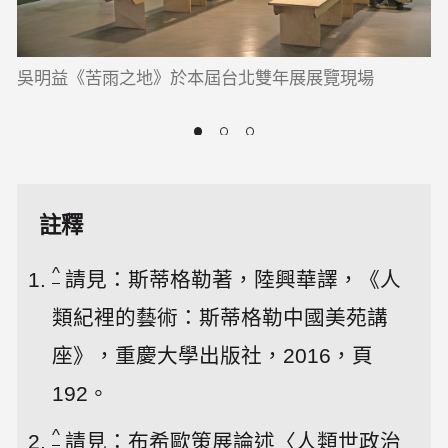
吳明益《苦雨之地》於本屆台北雙年展展覽現場
註釋
^
請見：斯蒂格勒著，陸興華譯，《人
類紀裡的藝術：斯蒂格勒中國美苑講
座》，重慶大學出版社，2016，頁
192。
^
請見：布希歐策展論述〈人類世政治