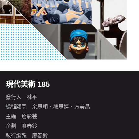
現代美術 185
發行人 林平
編輯顧問 余思穎、熊思婷、方美晶
主編 詹彩芸
企劃 廖春鈴
執行編輯 廖春鈴