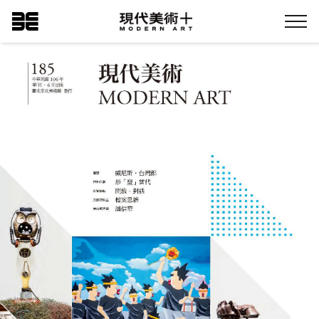
跳
現代美術+Logo
到
Menu
主
要
內
容