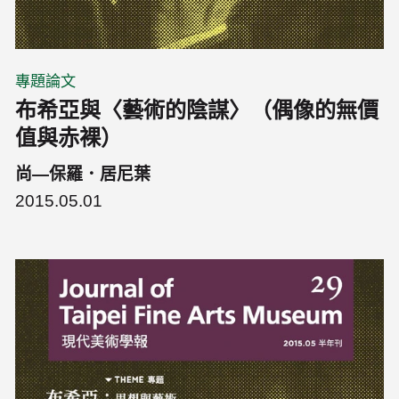
專題論文
布希亞與〈藝術的陰謀〉（偶像的無價
值與赤裸）
尚—保羅．居尼葉
2015.05.01